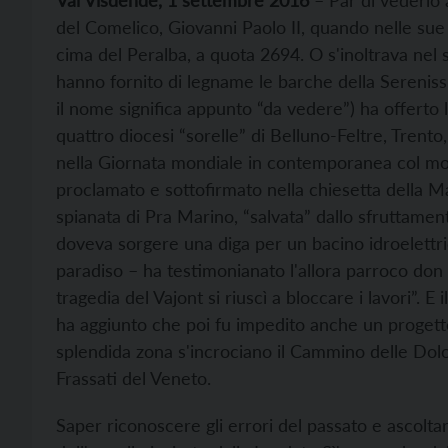
Val Visdende, 1 settembre 2016
– Par di vederlo
del Comelico, Giovanni Paolo II, quando nelle sue
cima del Peralba, a quota 2694. O s'inoltrava nel s
hanno fornito di legname le barche della Sereniss
il nome significa appunto “da vedere”) ha offerto l
quattro diocesi “sorelle” di Belluno-Feltre, Tre
nella Giornata mondiale in contemporanea col mon
proclamato e sottofirmato nella chiesetta della Ma
spianata di Pra Marino, “salvata” dallo sfruttamen
doveva sorgere una diga per un bacino idroelettr
paradiso – ha testimonianato l'allora parroco don
tragedia del Vajont si riuscì a bloccare i lavori”. 
ha aggiunto che poi fu impedito anche un progett
splendida zona s'incrociano il Cammino delle Dolom
Frassati del Veneto.
Saper riconoscere gli errori del passato e ascoltare