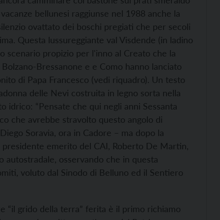
 ancora camminare col bastone sui prati smeraldo
 vacanze bellunesi raggiunse nel 1988 anche la
ilenzio ovattato dei boschi pregiati che per secoli
ima. Questa lussureggiante val Visdende (in ladino
o scenario propizio per l'inno al Creato che la
nto, Bolzano-Bressanone e e Como hanno lanciato
ito di Papa Francesco (vedi riquadro). Un testo
donna delle Nevi costruita in legno sorta nella
to idrico: “Pensate che qui negli anni Sessanta
ico che avrebbe stravolto questo angolo di
 Diego Soravia, ora in Cadore – ma dopo la
E il presidente emerito del CAI, Roberto De Martin,
o autostradale, osservando che in questa
iti, voluto dal Sinodo di Belluno ed il Sentiero
 “il grido della terra” ferita è il primo richiamo