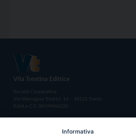
Vita Trentina Editrice
Società Cooperativa
Via Monsignor Endrici, 14 – 38122 Trento
P.IVA e C.F. 00199960220
Informativa