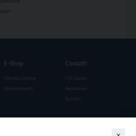
Spettacoli
Sport
E-Shop
Contatti
Vendita Online
Chi Siamo
Abbonamenti
Redazione
Scrivici