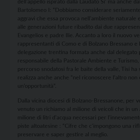
dell'appello ispirato dalla Laudato Sì' ma anche d
Bartolomeo I: “Dobbiamo considerare seriamente, 
aggravi che essa provoca nell'ambiente naturale e 
alle generazioni future ribadito dai due rappresent
Evangelios e padre Ilie. Accanto a loro il nuovo v
rappresentanti di Como e di Bolzano Bressano e l
delegazione trentina formata anche dal delegato
responsabile della Pastorale Ambiente e Turismo, d
percorso snodatosi fra le baite della valle, Tisi h
realizza anche anche “nel riconoscere l’altro no
un’opportunità”.
Dalla vicina diocesi di Bolzano-Bressanone, per 
venuto un richiamo al milione di veicoli che in un
milione di litri d'acqua necessari per l'innevamento
piste altoatesine : “Cifre che c'impongono una rif
preservare e saper gestire al meglio.