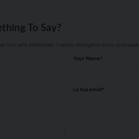
thing To Say?
mail non sarà pubblicato.
I campi obbligatori sono contrass
Your Name
*
La tua email
*