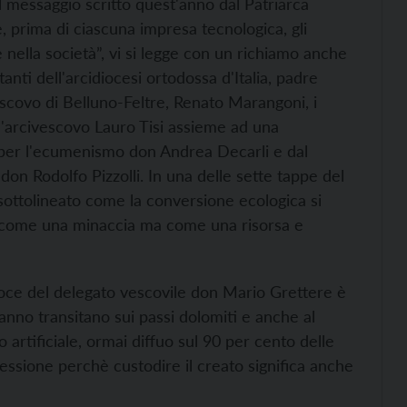
al messaggio scritto quest'anno dal Patriarca
prima di ciascuna impresa tecnologica, gli
nella società”, vi si legge con un richiamo anche
anti dell'arcidiocesi ortodossa d'Italia, padre
escovo di Belluno-Feltre, Renato Marangoni, i
'arcivescovo Lauro Tisi assieme ad una
 per l'ecumenismo don Andrea Decarli e dal
on Rodolfo Pizzolli. In una delle sette tappe del
a sottolineato come la conversione ecologica si
n come una minaccia ma come una risorsa e
voce del delegato vescovile don Mario Grettere è
 anno transitano sui passi dolomiti e anche al
 artificiale, ormai diffuo sul 90 per cento delle
lessione perchè custodire il creato significa anche