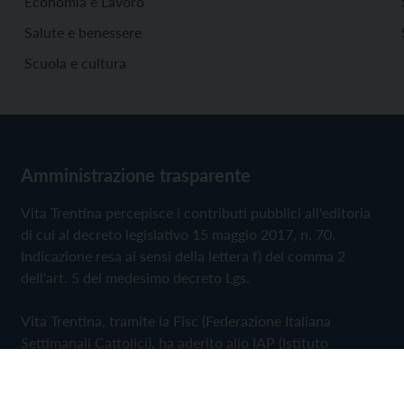
Economia e Lavoro
Salute e benessere
Scuola e cultura
Amministrazione trasparente
Vita Trentina percepisce i contributi pubblici all'editoria
di cui al decreto legislativo 15 maggio 2017, n. 70.
Indicazione resa ai sensi della lettera f) del comma 2
dell'art. 5 del medesimo decreto Lgs.
Vita Trentina, tramite la Fisc (Federazione Italiana
Settimanali Cattolici), ha aderito allo IAP (Istituto
dell'Autodisciplina Pubblicitaria) accettando il Codice di
Autodisciplina della Comunicazione Commerciale