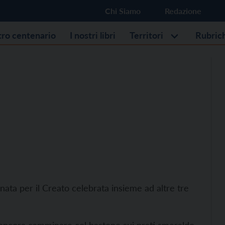
Chi Siamo
Redazione
stro centenario
I nostri libri
Territori
Rubric
rnata per il Creato celebrata insieme ad altre tre