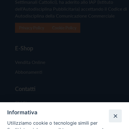
Settimanali Cattolici), ha aderito allo IAP (Istituto
dell'Autodisciplina Pubblicitaria) accettando il Codice di
Autodisciplina della Comunicazione Commerciale
Privacy Policy
Cookie Policy
E-Shop
Vendita Online
Abbonamenti
Contatti
Chi Siamo
Informativa
Redazione
Scrivici
Utilizziamo cookie o tecnologie simili per