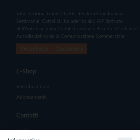
Vita Trentina, tramite la Fisc (Federazione Italiana
Settimanali Cattolici), ha aderito allo IAP (Istituto
dell'Autodisciplina Pubblicitaria) accettando il Codice di
Autodisciplina della Comunicazione Commerciale
Privacy Policy
Cookie Policy
E-Shop
Vendita Online
Abbonamenti
Contatti
Chi Siamo