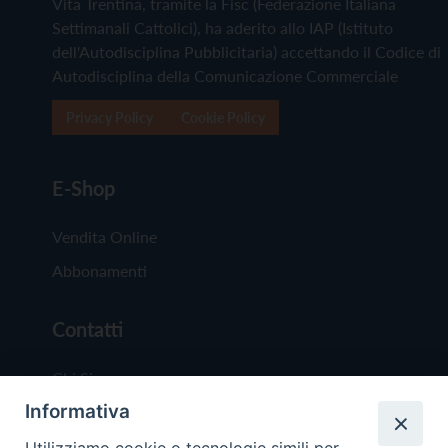
Vita Trentina, tramite la Fisc (Federazione Italiana
Settimanali Cattolici), ha aderito allo IAP (Istituto
dell'Autodisciplina Pubblicitaria) accettando il Codice di
Autodisciplina della Comunicazione Commerciale
Privacy Policy
Cookie Policy
E-Shop
Vendita Online
Abbonamenti
Contatti
Chi Siamo
Informativa
Redazione
Scrivici