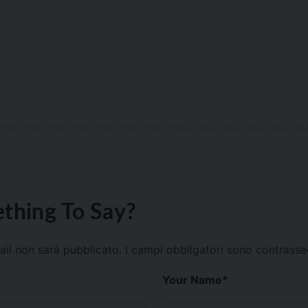
thing To Say?
mail non sarà pubblicato.
I campi obbligatori sono contrass
Your Name
*