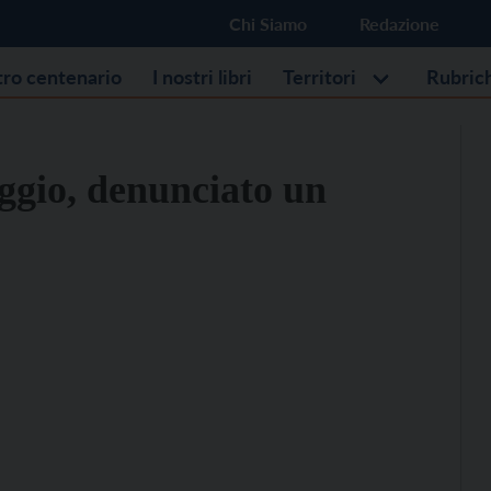
Chi Siamo
Redazione
stro centenario
I nostri libri
Territori
Rubric
ggio, denunciato un