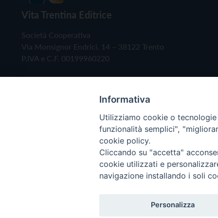
Vita Trentina Editrice
Società Cooperativa
Via Monsignor Endrici, 14 – 38122 Trento
P.IVA e C.F. 00199960220
Informativa
Utilizziamo cookie o tecnologie s
funzionalità semplici", "miglior
cookie policy.
Cliccando su "accetta" acconsent
Copyright © 2019 - Tutti i diritti riservati - Vita
cookie utilizzati e personalizza
navigazione installando i soli co
Privacy Policy
Personalizza