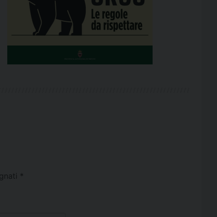
egnati
*