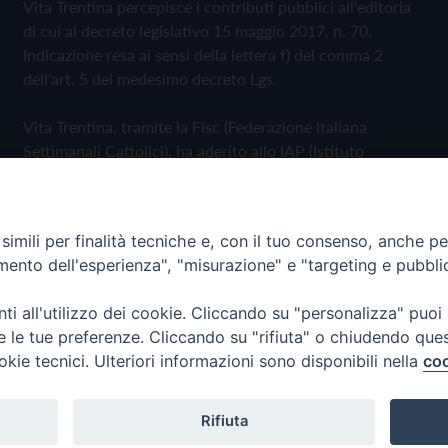
Vita Trentina percepisce i contributi pubblici all'editoria
di cui al decreto legislativo 15 maggio 2017, n. 70.
Indicazione resa ai sensi della lettera f) del comma 2
dell'art. 5 del medesimo decreto Lgs.
Vita Trentina, tramite la Fisc (Federazione Italiana
Settimanali Cattolici), ha aderito allo IAP (Istituto
dell'Autodisciplina Pubblicitaria) accettando il Codice di
Autodisciplina della Comunicazione Commerciale
imili per finalità tecniche e, con il tuo consenso, anche per 
Privacy Policy
Cookie Policy
amento dell'esperienza", "misurazione" e "targeting e pubbli
i all'utilizzo dei cookie. Cliccando su "personalizza" puoi
 Trentina Editrice
re le tue preferenze. Cliccando su "rifiuta" o chiudendo que
okie tecnici. Ulteriori informazioni sono disponibili nella
coo
Rifiuta