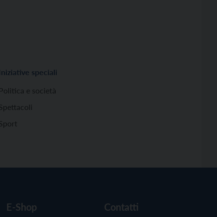
Iniziative speciali
Politica e società
Spettacoli
Sport
E-Shop
Contatti