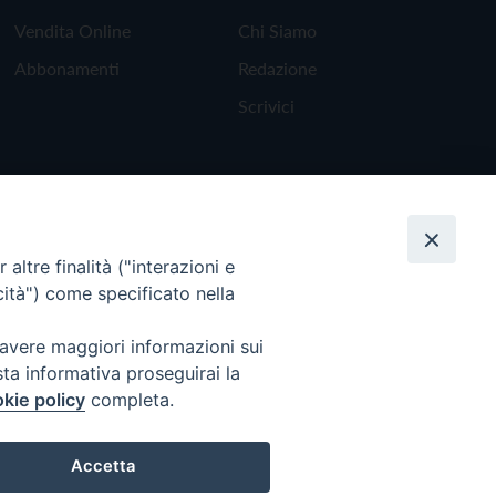
Vendita Online
Chi Siamo
Abbonamenti
Redazione
Scrivici
altre finalità ("interazioni e
cità") come specificato nella
 avere maggiori informazioni sui
sta informativa proseguirai la
kie policy
completa.
Torna all'inizio
Accetta