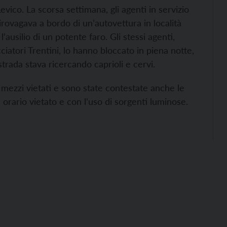
ico. La scorsa settimana, gli agenti in servizio
rovagava a bordo di un’autovettura in località
 l’ausilio di un potente faro.
Gli stessi agenti,
iatori Trentini, lo hanno bloccato in piena notte,
trada stava ricercando caprioli e cervi.
n mezzi vietati e sono state contestate anche le
n orario vietato e con l’uso di sorgenti luminose.