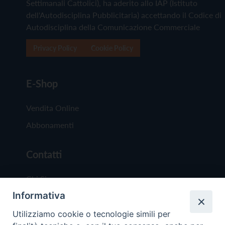
Settimanali Cattolici), ha aderito allo IAP (Istituto
dell'Autodisciplina Pubblicitaria) accettando il Codice di
Autodisciplina della Comunicazione Commerciale
Privacy Policy
Cookie Policy
E-Shop
Vendita Online
Abbonamenti
Contatti
Chi Siamo
Informativa
Redazione
Scrivici
Utilizziamo cookie o tecnologie simili per