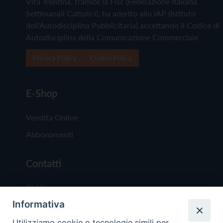
Vita Trentina, tramite la Fisc (Federazione Italiana
Settimanali Cattolici), ha aderito allo IAP (Istituto
dell'Autodisciplina Pubblicitaria) accettando il Codice di
Autodisciplina della Comunicazione Commerciale
Privacy Policy
Cookie Policy
E-Shop
Vendita Online
Abbonamenti
Contatti
Chi Siamo
Informativa
Redazione
Scrivici
Utilizziamo cookie o tecnologie simili per