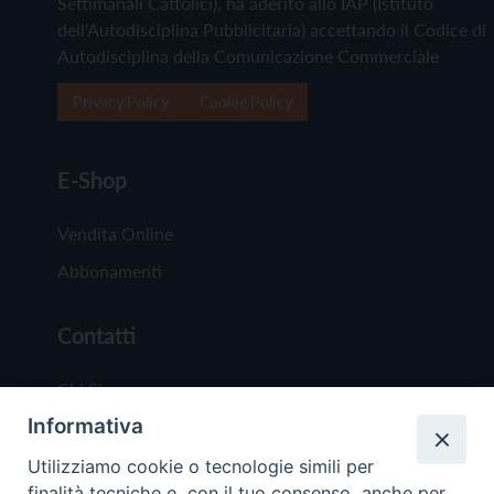
Settimanali Cattolici), ha aderito allo IAP (Istituto
dell'Autodisciplina Pubblicitaria) accettando il Codice di
Autodisciplina della Comunicazione Commerciale
Privacy Policy
Cookie Policy
E-Shop
Vendita Online
Abbonamenti
Contatti
Chi Siamo
Informativa
Redazione
Scrivici
Utilizziamo cookie o tecnologie simili per
finalità tecniche e, con il tuo consenso, anche per