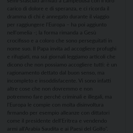
semi-sfasciati arrivati a Lampedusa con il loro
carico di dolore e di speranza, e ci ricorda il
dramma di chi è annegato durante il viaggio
per raggiungere l'Europa – ha poi aggiunto
nell'omelia -; la forma rimanda a Gesù
crocifisso e a coloro che sono perseguitati in
nome suo. Il Papa invita ad accogliere profughi
e rifugiati, ma sui giornali leggiamo articoli che
dicono che non possiamo accogliere tutti: è un
ragionamento dettato dal buon senso, ma
incompleto e insoddisfacente. Vi sono infatti
altre cose che non dovremmo e non
potremmo fare perché criminali e illegali, ma
l'Europa le compie con molta disinvoltura
firmando per esempio alleanze con dittatori
come il presidente dell'Eritrea e vendendo
armi all'Arabia Saudita e ai Paesi del Golfo".