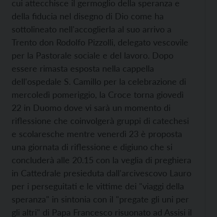
cui attecchisce il germoglio della speranza e
della fiducia nel disegno di Dio come ha
sottolineato nell'accoglierla al suo arrivo a
Trento don Rodolfo Pizzolli, delegato vescovile
per la Pastorale sociale e del lavoro. Dopo
essere rimasta esposta nella cappella
dell'ospedale S. Camillo per la celebrazione di
mercoledì pomeriggio, la Croce torna giovedì
22 in Duomo dove vi sarà un momento di
riflessione che coinvolgerà gruppi di catechesi
e scolaresche mentre venerdì 23 è proposta
una giornata di riflessione e digiuno che si
concluderà alle 20.15 con la veglia di preghiera
in Cattedrale presieduta dall'arcivescovo Lauro
per i perseguitati e le vittime dei "viaggi della
speranza" in sintonia con il "pregate gli uni per
gli altri" di Papa Francesco risuonato ad Assisi il