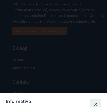
Vita Trentina, tramite la Fisc (Federazione Italiana
Settimanali Cattolici), ha aderito allo IAP (Istituto
dell'Autodisciplina Pubblicitaria) accettando il Codice di
Autodisciplina della Comunicazione Commerciale
Privacy Policy
Cookie Policy
E-Shop
Vendita Online
Abbonamenti
Contatti
Chi Siamo
Informativa
Redazione