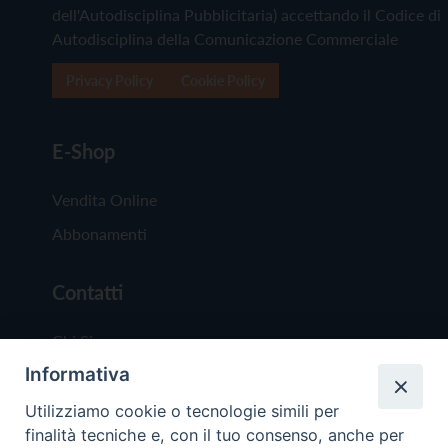
dell'Autodisciplina Pubblicitaria) accettando il Codice di
Autodisciplina della Comunicazione Commerciale
Privacy Policy
Cookie Policy
E-Shop
Vendita Online
Abbonamenti
Contatti
Chi Siamo
Informativa
Redazione
Scrivici
Utilizziamo cookie o tecnologie simili per
finalità tecniche e, con il tuo consenso, anche per