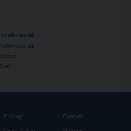
Iniziative speciali
Politica e società
Spettacoli
Sport
E-Shop
Contatti
Vendita Online
Chi Siamo