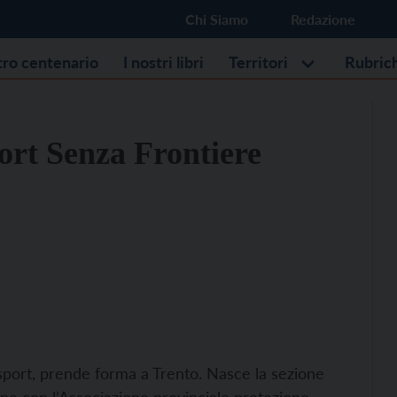
Chi Siamo
Redazione
stro centenario
I nostri libri
Territori
Rubric
ort Senza Frontiere
 sport, prende forma a Trento. Nasce la sezione