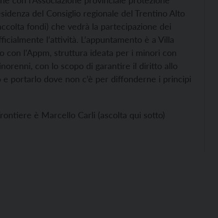
ione con l’Associazione provinciale protezione
sidenza del Consiglio regionale del Trentino Alto
accolta fondi) che vedrà la partecipazione dei
ficialmente l’attività. L’appuntamento è a Villa
to con l’Appm, struttura ideata per i minori con
inorenni, con lo scopo di garantire il diritto allo
o e portarlo dove non c’è per diffonderne i principi
rontiere è Marcello Carli (ascolta qui sotto)