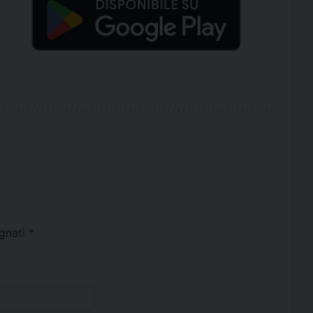
egnati
*