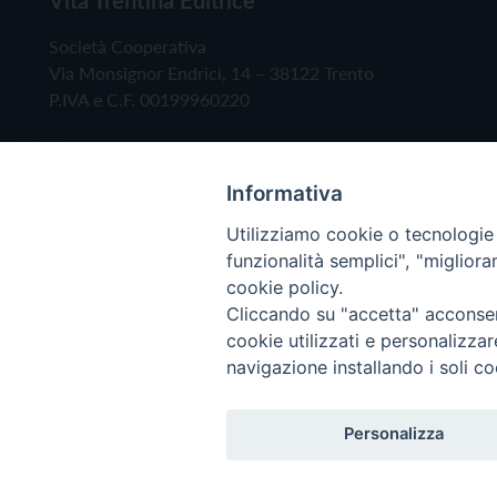
Società Cooperativa
Via Monsignor Endrici, 14 – 38122 Trento
P.IVA e C.F. 00199960220
Informativa
Utilizziamo cookie o tecnologie s
funzionalità semplici", "miglior
cookie policy.
Cliccando su "accetta" acconsent
Copyright © 2019 - Tutti i diritti riservati - Vita
cookie utilizzati e personalizza
navigazione installando i soli co
Privacy Policy
Personalizza