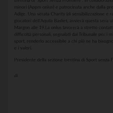
trentina di ‘Sport Senza Frontiere’: in collaboraz
minori (Appm onlus) e patrocinata anche dalla pre
Adige. Una serata Charity (di sensibilizzazione e r
giocatori dell’Aquila Basket, avvierà questa sera uf
Margon alle 19.
La onlus lavorerà a stretto contat
difficoltà personali, segnalati dal Tribunale per i m
sport, renderlo accessibile a chi più ne ha bisogn
e i valori.
Presidente della sezione trentina di Sport senza F
di