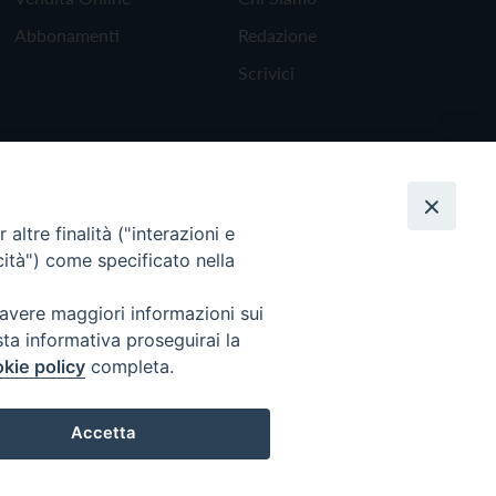
Abbonamenti
Redazione
Scrivici
altre finalità ("interazioni e
cità") come specificato nella
 avere maggiori informazioni sui
sta informativa proseguirai la
kie policy
completa.
Torna all'inizio
Accetta
Preferenze Cookie