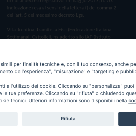
di cui al decreto legislativo 15 maggio 2017, n. 70.
Indicazione resa ai sensi della lettera f) del comma 2
dell'art. 5 del medesimo decreto Lgs.
Vita Trentina, tramite la Fisc (Federazione Italiana
Settimanali Cattolici), ha aderito allo IAP (Istituto
dell'Autodisciplina Pubblicitaria) accettando il Codice di
Autodisciplina della Comunicazione Commerciale
imili per finalità tecniche e, con il tuo consenso, anche per 
Privacy Policy
Cookie Policy
amento dell'esperienza", "misurazione" e "targeting e pubbli
i all'utilizzo dei cookie. Cliccando su "personalizza" puoi
 Trentina Editrice
re le tue preferenze. Cliccando su "rifiuta" o chiudendo que
okie tecnici. Ulteriori informazioni sono disponibili nella
coo
Rifiuta