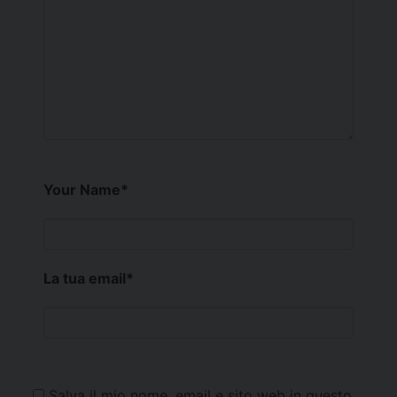
Your Name
*
La tua email
*
Salva il mio nome, email e sito web in questo