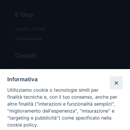
E-Shop
Vendita Online
Abbonamenti
Contatti
Chi Siamo
Informativa
Redazione
Scrivici
Utilizziamo cookie o tecnologie simili per
finalità tecniche e, con il tuo consenso, anche per
altre finalità ("interazioni e funzionalità semplici",
"miglioramento dell'esperienza", "misurazione" e
"targeting e pubblicità") come specificato nella
cookie policy.
Copyright © 2019 - Tutti i diritti riservati - Vit