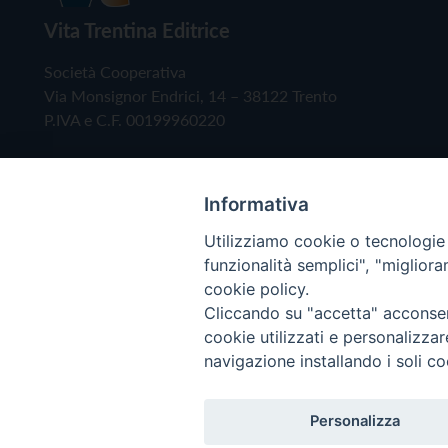
Vita Trentina Editrice
Società Cooperativa
Via Monsignor Endrici, 14 – 38122 Trento
P.IVA e C.F. 00199960220
Informativa
Utilizziamo cookie o tecnologie s
funzionalità semplici", "miglior
cookie policy.
Cliccando su "accetta" acconsent
Copyright © 2019 - Tutti i diritti riservati - Vita
cookie utilizzati e personalizza
navigazione installando i soli co
Privacy Policy
Personalizza