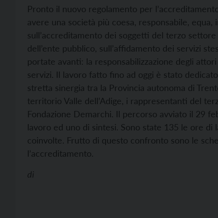
Pronto il nuovo regolamento per l’accreditamento de
avere una società più coesa, responsabile, equa, i
sull’accreditamento dei soggetti del terzo settor
dell’ente pubblico, sull’affidamento dei servizi stes
portate avanti: la responsabilizzazione degli attori
servizi. Il lavoro fatto fino ad oggi è stato dedica
stretta sinergia tra la Provincia autonoma di Trento,
territorio Valle dell’Adige, i rappresentanti del ter
Fondazione Demarchi.
Il percorso avviato il 29 fe
lavoro ed uno di sintesi. Sono state 135 le ore di l
coinvolte. Frutto di questo confronto sono le sched
l’accreditamento.
di