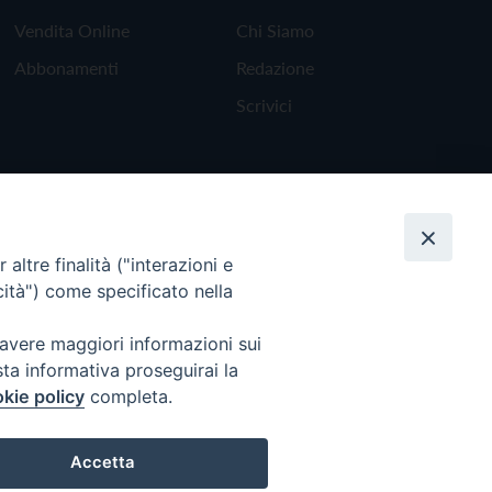
Vendita Online
Chi Siamo
Abbonamenti
Redazione
Scrivici
altre finalità ("interazioni e
cità") come specificato nella
 avere maggiori informazioni sui
sta informativa proseguirai la
kie policy
completa.
Torna all'inizio
Accetta