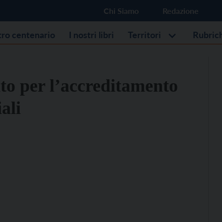
Chi Siamo
Redazione
stro centenario
I nostri libri
Territori
Rubric
to per l’accreditamento
ali