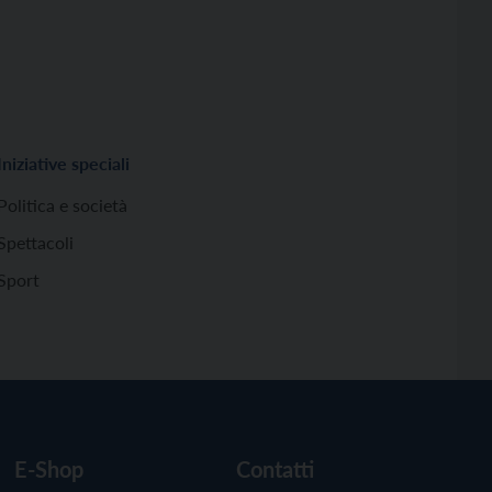
Iniziative speciali
Politica e società
Spettacoli
Sport
E-Shop
Contatti