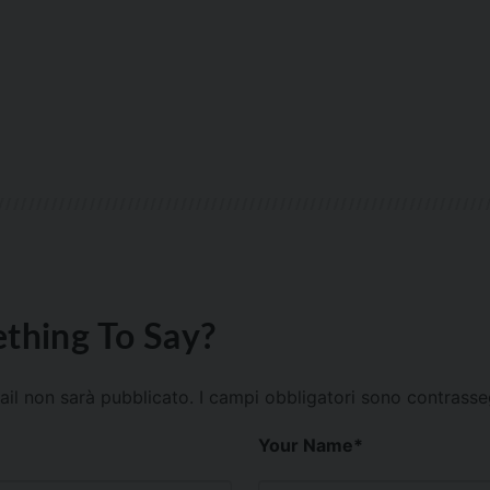
thing To Say?
mail non sarà pubblicato.
I campi obbligatori sono contrass
Your Name
*