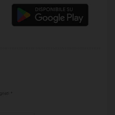
egnati
*