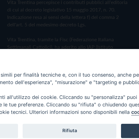
Vita Trentina percepisce i contributi pubblici all'editoria
di cui al decreto legislativo 15 maggio 2017, n. 70.
Indicazione resa ai sensi della lettera f) del comma 2
dell'art. 5 del medesimo decreto Lgs.
Vita Trentina, tramite la Fisc (Federazione Italiana
Settimanali Cattolici), ha aderito allo IAP (Istituto
dell'Autodisciplina Pubblicitaria) accettando il Codice di
Autodisciplina della Comunicazione Commerciale
imili per finalità tecniche e, con il tuo consenso, anche per 
Privacy Policy
Cookie Policy
amento dell'esperienza", "misurazione" e "targeting e pubbli
i all'utilizzo dei cookie. Cliccando su "personalizza" puoi
 Trentina Editrice
re le tue preferenze. Cliccando su "rifiuta" o chiudendo que
okie tecnici. Ulteriori informazioni sono disponibili nella
coo
Rifiuta