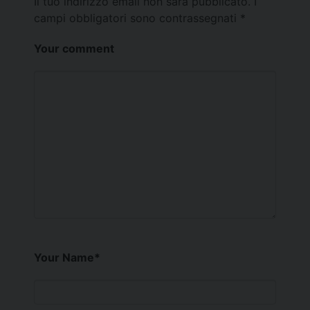
Il tuo indirizzo email non sarà pubblicato.
I
campi obbligatori sono contrassegnati
*
Your comment
Your Name
*