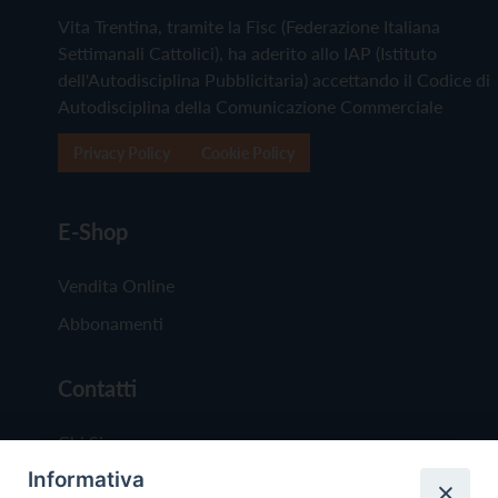
Vita Trentina, tramite la Fisc (Federazione Italiana
Settimanali Cattolici), ha aderito allo IAP (Istituto
dell'Autodisciplina Pubblicitaria) accettando il Codice di
Autodisciplina della Comunicazione Commerciale
Privacy Policy
Cookie Policy
E-Shop
Vendita Online
Abbonamenti
Contatti
Chi Siamo
Informativa
Redazione