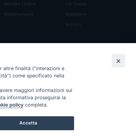
Vendita Online
Chi Siamo
Abbonamenti
Redazione
Scrivici
altre finalità ("interazioni e
cità") come specificato nella
 avere maggiori informazioni sui
sta informativa proseguirai la
kie policy
completa.
Torna all'inizio
Accetta