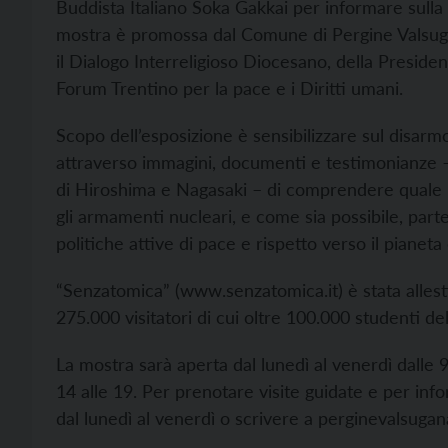
Buddista Italiano Soka Gakkai per informare sulla re
mostra è promossa dal Comune di Pergine Valsuga
il Dialogo Interreligioso Diocesano, della Presiden
Forum Trentino per la pace e i Diritti umani.
Scopo dell’esposizione è sensibilizzare sul disarm
attraverso immagini, documenti e testimonianze 
di Hiroshima e Nagasaki – di comprendere quale 
gli armamenti nucleari, e come sia possibile, parte
politiche attive di pace e rispetto verso il pianet
“Senzatomica” (
www.senzatomica.it) è stata allestit
275.000 visitatori di cui oltre 100.000 studenti de
La mostra sarà aperta dal lunedì al venerdì dalle 9
14 alle 19. Per prenotare visite guidate e per inf
dal lunedì al venerdì o scrivere a
perginevalsugan