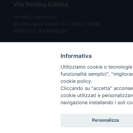
Vita Trentina Editrice
Società Cooperativa
Via Monsignor Endrici, 14 – 38122 Trento
P.IVA e C.F. 00199960220
Informativa
Utilizziamo cookie o tecnologie s
funzionalità semplici", "miglior
cookie policy.
Cliccando su "accetta" acconsent
Copyright © 2019 - Tutti i diritti riservati - Vita
cookie utilizzati e personalizza
navigazione installando i soli co
Privacy Policy
Personalizza