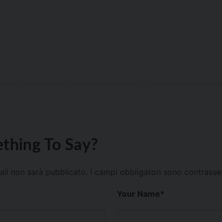
thing To Say?
mail non sarà pubblicato.
I campi obbligatori sono contrass
Your Name
*