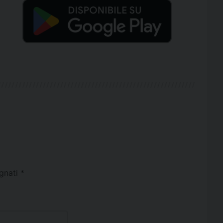
egnati
*