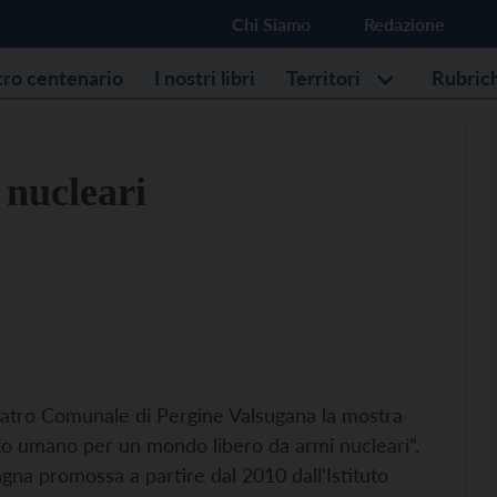
Chi Siamo
Redazione
stro centenario
I nostri libri
Territori
Rubric
 nucleari
 Teatro Comunale di Pergine Valsugana la mostra
to umano per un mondo libero da armi nucleari”.
agna promossa a partire dal 2010 dall’Istituto