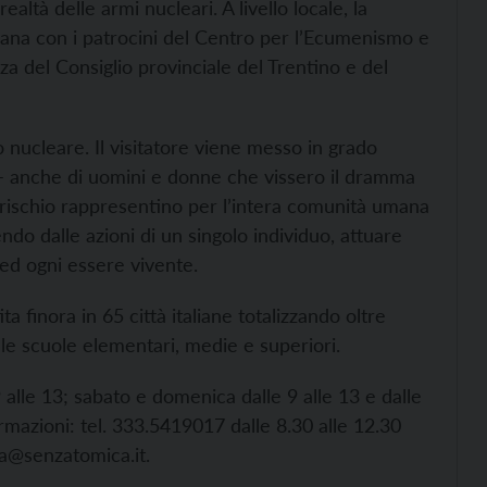
altà delle armi nucleari. A livello locale, la
na con i patrocini del Centro per l’Ecumenismo e
za del Consiglio provinciale del Trentino e del
o nucleare. Il visitatore viene messo in grado
– anche di uomini e donne che vissero il dramma
rischio rappresentino per l’intera comunità umana
ndo dalle azioni di un singolo individuo, attuare
a ed ogni essere vivente.
a finora in 65 città italiane totalizzando oltre
lle scuole elementari, medie e superiori.
 alle 13; sabato e domenica dalle 9 alle 13 e dalle
ormazioni: tel. 333.5419017 dalle 8.30 alle 12.30
a@senzatomica.it.