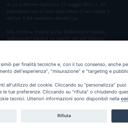
di cui al decreto legislativo 15 maggio 2017, n. 70.
Indicazione resa ai sensi della lettera f) del comma 2
dell'art. 5 del medesimo decreto Lgs.
Vita Trentina, tramite la Fisc (Federazione Italiana
Settimanali Cattolici), ha aderito allo IAP (Istituto
dell'Autodisciplina Pubblicitaria) accettando il Codice di
Autodisciplina della Comunicazione Commerciale
imili per finalità tecniche e, con il tuo consenso, anche per 
Privacy Policy
Cookie Policy
amento dell'esperienza", "misurazione" e "targeting e pubbli
i all'utilizzo dei cookie. Cliccando su "personalizza" puoi
 Trentina Editrice
re le tue preferenze. Cliccando su "rifiuta" o chiudendo que
okie tecnici. Ulteriori informazioni sono disponibili nella
coo
Rifiuta