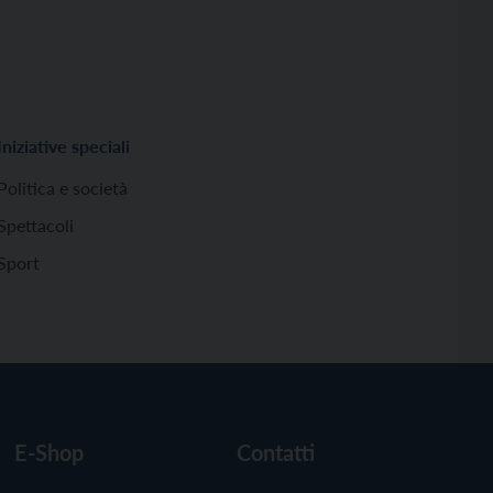
Iniziative speciali
Politica e società
Spettacoli
Sport
E-Shop
Contatti