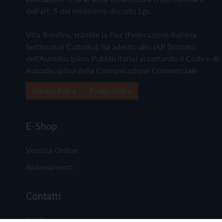
dell'art. 5 del medesimo decreto Lgs.
Vita Trentina, tramite la Fisc (Federazione Italiana
Settimanali Cattolici), ha aderito allo IAP (Istituto
dell'Autodisciplina Pubblicitaria) accettando il Codice di
Autodisciplina della Comunicazione Commerciale
Privacy Policy
Cookie Policy
E-Shop
Vendita Online
Abbonamenti
Contatti
Chi Siamo