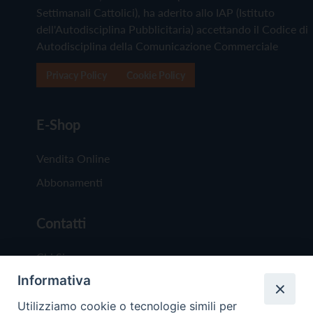
Settimanali Cattolici), ha aderito allo IAP (Istituto
dell'Autodisciplina Pubblicitaria) accettando il Codice di
Autodisciplina della Comunicazione Commerciale
Privacy Policy
Cookie Policy
E-Shop
Vendita Online
Abbonamenti
Contatti
Chi Siamo
Informativa
Redazione
Scrivici
Utilizziamo cookie o tecnologie simili per