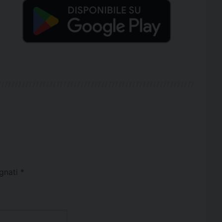
egnati
*