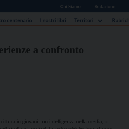
Chi Siamo
Redazione
stro centenario
I nostri libri
Territori
Rubric
perienze a confronto
scrittura in giovani con intelligenza nella media, o