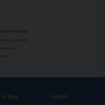
Iniziative speciali
Politica e società
Spettacoli
Sport
E-Shop
Contatti