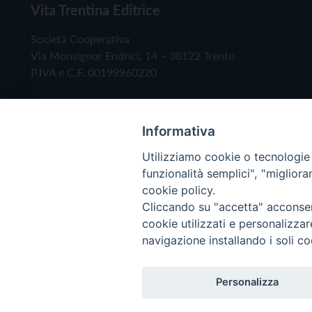
Vita Trentina Editrice
Società Cooperativa
Via Monsignor Endrici, 14 – 38122 Trento
P.IVA e C.F. 00199960220
Informativa
Utilizziamo cookie o tecnologie s
funzionalità semplici", "miglior
cookie policy.
Cliccando su "accetta" acconsent
Copyright © 2019 - Tutti i diritti riservati - Vita
cookie utilizzati e personalizza
navigazione installando i soli co
Privacy Policy
Personalizza