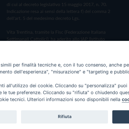
di cui al decreto legislativo 15 maggio 2017, n. 70.
Indicazione resa ai sensi della lettera f) del comma 2
dell'art. 5 del medesimo decreto Lgs.
Vita Trentina, tramite la Fisc (Federazione Italiana
Settimanali Cattolici), ha aderito allo IAP (Istituto
dell'Autodisciplina Pubblicitaria) accettando il Codice di
Autodisciplina della Comunicazione Commerciale
imili per finalità tecniche e, con il tuo consenso, anche per 
Privacy Policy
Cookie Policy
amento dell'esperienza", "misurazione" e "targeting e pubbli
i all'utilizzo dei cookie. Cliccando su "personalizza" puoi
 Trentina Editrice
re le tue preferenze. Cliccando su "rifiuta" o chiudendo que
okie tecnici. Ulteriori informazioni sono disponibili nella
coo
Rifiuta