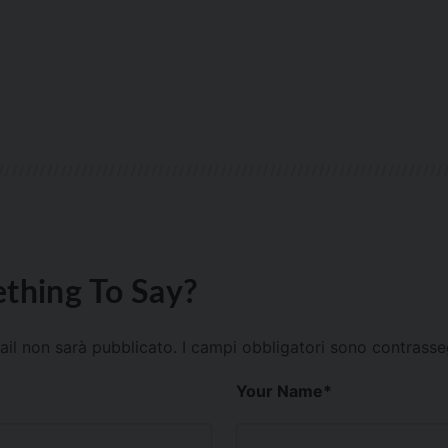
thing To Say?
mail non sarà pubblicato.
I campi obbligatori sono contrass
Your Name
*