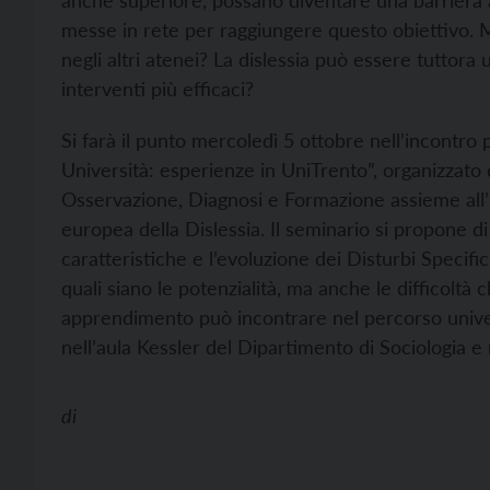
anche superiore, possano diventare una barriera agl
messe in rete per raggiungere questo obiettivo. Ma
negli altri atenei? La dislessia può essere tuttora 
interventi più efficaci?
Si farà il punto mercoledì 5 ottobre nell’incontro
Università: esperienze in UniTrento”, organizzato 
Osservazione, Diagnosi e Formazione assieme all’
europea della Dislessia. Il seminario si propone di
caratteristiche e l’evoluzione dei Disturbi Speci
quali siano le potenzialità, ma anche le difficoltà
apprendimento può incontrare nel percorso univers
nell’aula Kessler del Dipartimento di Sociologia e 
di