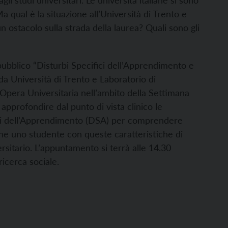
i studi universitari. Le università italiane si sono
 qual è la situazione all’Università di Trento e
un ostacolo sulla strada della laurea? Quali sono gli
 pubblico “Disturbi Specifici dell’Apprendimento e
da Università di Trento e Laboratorio di
Opera Universitaria nell’ambito della Settimana
 approfondire dal punto di vista clinico le
fici dell’Apprendimento (DSA) per comprendere
 che uno studente con queste caratteristiche di
itario. L’appuntamento si terrà alle 14.30
ricerca sociale.