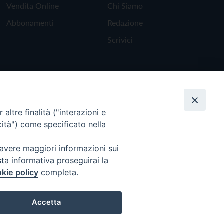
Vendita Online
Chi Siamo
Abbonamenti
Redazione
Scrivici
altre finalità ("interazioni e
cità") come specificato nella
 avere maggiori informazioni sui
sta informativa proseguirai la
kie policy
completa.
Torna all'inizio
Accetta