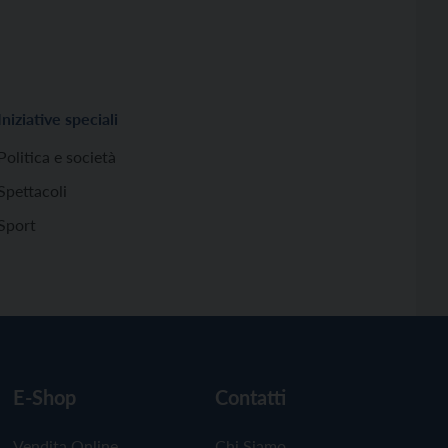
Iniziative speciali
Politica e società
Spettacoli
Sport
E-Shop
Contatti
Vendita Online
Chi Siamo