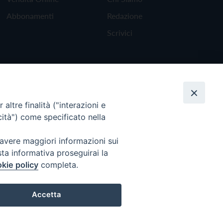
Abbonamenti
Redazione
Scrivici
altre finalità ("interazioni e
cità") come specificato nella
 avere maggiori informazioni sui
sta informativa proseguirai la
kie policy
completa.
Torna all'inizio
Accetta
Preferenze Cookie