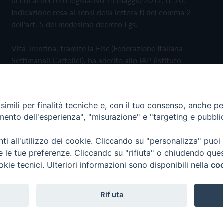
di cui al decreto legislativo 15 maggio 2017, n. 70.
Indicazione resa ai sensi della lettera f) del comma 2
dell'art. 5 del medesimo decreto Lgs.
Vita Trentina, tramite la Fisc (Federazione Italiana
Settimanali Cattolici), ha aderito allo IAP (Istituto
dell'Autodisciplina Pubblicitaria) accettando il Codice di
Autodisciplina della Comunicazione Commerciale
imili per finalità tecniche e, con il tuo consenso, anche per 
Privacy Policy
Cookie Policy
amento dell'esperienza", "misurazione" e "targeting e pubbli
i all'utilizzo dei cookie. Cliccando su "personalizza" puoi
 Trentina Editrice
re le tue preferenze. Cliccando su "rifiuta" o chiudendo que
okie tecnici. Ulteriori informazioni sono disponibili nella
coo
Rifiuta