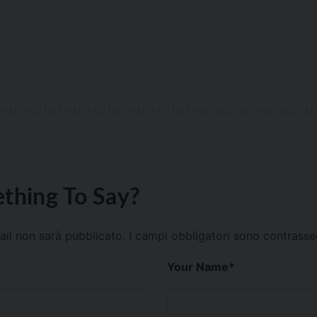
thing To Say?
mail non sarà pubblicato.
I campi obbligatori sono contrass
Your Name
*