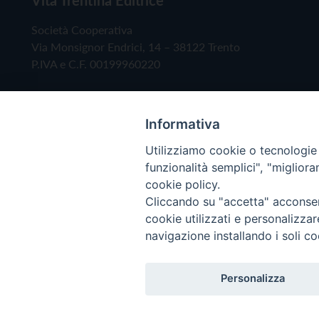
Società Cooperativa
Via Monsignor Endrici, 14 – 38122 Trento
P.IVA e C.F. 00199960220
Informativa
Utilizziamo cookie o tecnologie s
funzionalità semplici", "miglior
cookie policy.
Cliccando su "accetta" acconsent
Copyright © 2019 - Tutti i diritti riservati - Vita
cookie utilizzati e personalizza
navigazione installando i soli co
Privacy Policy
Personalizza