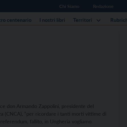
Chi Siamo
Redazione
stro centenario
I nostri libri
Territori
Rubric
dice don Armando Zappolini, presidente del
(CNCA), “per ricordare i tanti morti vittime di
l referendum, fallito, in Ungheria vogliamo