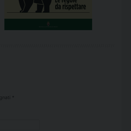
egnati
*