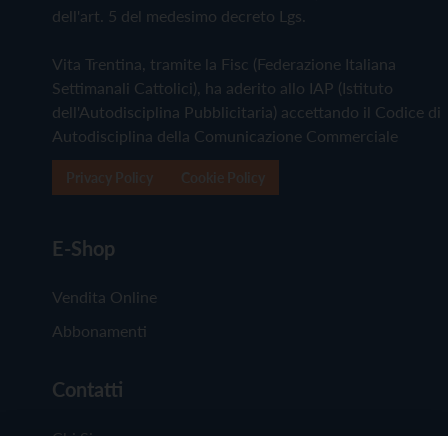
dell'art. 5 del medesimo decreto Lgs.
Vita Trentina, tramite la Fisc (Federazione Italiana
Settimanali Cattolici), ha aderito allo IAP (Istituto
dell'Autodisciplina Pubblicitaria) accettando il Codice di
Autodisciplina della Comunicazione Commerciale
Privacy Policy
Cookie Policy
E-Shop
Vendita Online
Abbonamenti
Contatti
Chi Siamo