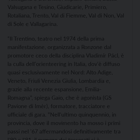
Valsugana e Tesino, Giudicarie, Primiero,
Rotaliana, Trento, Val di Fiemme, Val di Non, Val
di Sole e Vallagarina.
“Il Trentino, teatro nel 1974 della prima
manifestazione, organizzata a Ronzone dal
promotore ceco della disciplina Vladimír Pácl, è
la culla dell'orienteering in Italia, dov'è diffuso
quasi esclusivamente nel Nord: Alto Adige,
Veneto, Friuli Venezia Giulia, Lombardia e,
grazie alla recente espansione, Emilia-
Romagna”, spiega Gaio, che è agonista (GS
Pavione di Imèr), formatore, tracciatore e
ufficiale di gara. “Nell'ultimo quinquennio, in
provincia, dove il movimento ha mosso i primi
passi nel '67 affermandosi definitivamente tra
l'80 e l'81, il numero dei tesserati si è