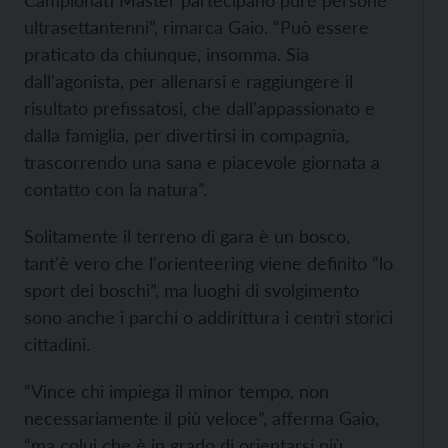
Campionati Master partecipano pure persone
ultrasettantenni”, rimarca Gaio. “Può essere
praticato da chiunque, insomma. Sia
dall'agonista, per allenarsi e raggiungere il
risultato prefissatosi, che dall'appassionato e
dalla famiglia, per divertirsi in compagnia,
trascorrendo una sana e piacevole giornata a
contatto con la natura”.
Solitamente il terreno di gara è un bosco,
tant'è vero che l'orienteering viene definito “lo
sport dei boschi”, ma luoghi di svolgimento
sono anche i parchi o addirittura i centri storici
cittadini.
“Vince chi impiega il minor tempo, non
necessariamente il più veloce”, afferma Gaio,
“ma colui che è in grado di orientarsi più