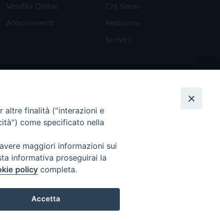
Vendita Online
Chi Siamo
Abbonamenti
Redazione
Scrivici
altre finalità ("interazioni e
cità") come specificato nella
 avere maggiori informazioni sui
sta informativa proseguirai la
kie policy
completa.
Torna all'inizio
Accetta