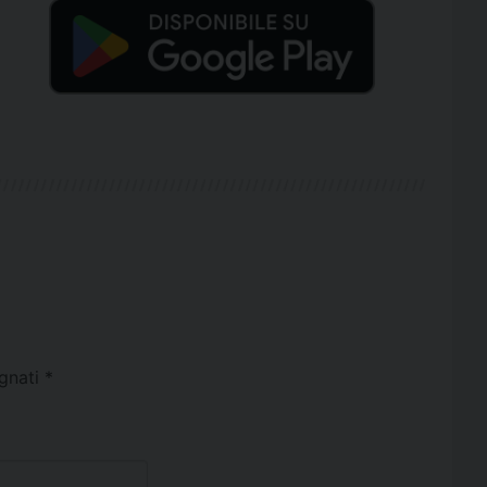
egnati
*