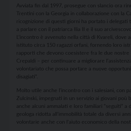
Avviata fin dal 1997, prosegue con slancio ora rinno
Trentini con la Georgia in collaborazione con la Ca
ricognizione di questi giorni ha portato i delegati 
a parlare con il patriarca Ilia II e il suo arcivesco
L’incontro è avvenuto nella città di Kvareli, dove 
istituto circa 150 ragazzi orfani, fornendo loro ist
rapporti che devono coesistere fra le due nostre re
Crepaldi – per continuare a migliorare l’assistenz
volontariato che possa portare a nuove opportunit
disagiati”.
Molto utile anche l'incontro con i salesiani, con
Zulcinski, impegnati in un servizio ai giovani poù 
anche alcuni ammalati e loro familiari “seguiti” a 
geologa ridotta all’immobilità totale da diversi a
volontarie anche con l’aiuto economico della nost