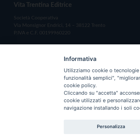
Vita Trentina Editrice
Società Cooperativa
Via Monsignor Endrici, 14 – 38122 Trento
P.IVA e C.F. 00199960220
Informativa
Utilizziamo cookie o tecnologie s
funzionalità semplici", "miglior
cookie policy.
Cliccando su "accetta" acconsent
Copyright © 2019 - Tutti i diritti riservati - Vita
cookie utilizzati e personalizza
navigazione installando i soli co
Privacy Policy
Personalizza