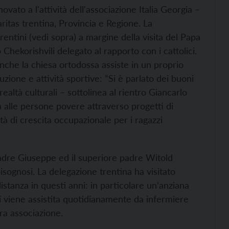
vato a l'attività dell'associazione Italia Georgia –
ritas trentina, Provincia e Regione. La
trentini (vedi sopra) a margine della visita del Papa
vo Chekorishvili delegato al rapporto con i cattolici.
anche la chiesa ortodossa assiste in un proprio
ruzione e attività sportive: “Si è parlato dei buoni
altà culturali – sottolinea al rientro Giancarlo
a alle persone povere attraverso progetti di
à di crescita occupazionale per i ragazzi
 padre Giuseppe ed il superiore padre Witold
bisognosi. La delegazione trentina ha visitato
distanza in questi anni: in particolare un’anziana
nni viene assistita quotidianamente da infermiere
ra associazione.