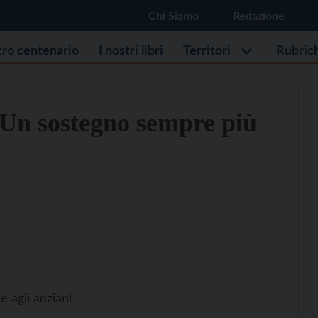
Chi Siamo
Redazione
stro centenario
I nostri libri
Territori
Rubric
 “Un sostegno sempre più
e agli anziani