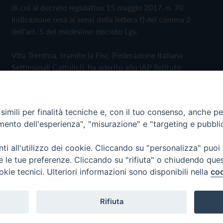
di cui al decreto legislativo 15 maggio 2017, n. 70.
Indicazione resa ai sensi della lettera f) del comma 2
dell'art. 5 del medesimo decreto Lgs.
Vita Trentina, tramite la Fisc (Federazione Italiana
Settimanali Cattolici), ha aderito allo IAP (Istituto
dell'Autodisciplina Pubblicitaria) accettando il Codice di
Autodisciplina della Comunicazione Commerciale
imili per finalità tecniche e, con il tuo consenso, anche per 
Privacy Policy
Cookie Policy
amento dell'esperienza", "misurazione" e "targeting e pubbli
i all'utilizzo dei cookie. Cliccando su "personalizza" puoi
 Trentina Editrice
re le tue preferenze. Cliccando su "rifiuta" o chiudendo que
okie tecnici. Ulteriori informazioni sono disponibili nella
coo
Rifiuta