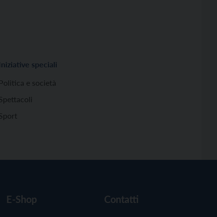
Iniziative speciali
Politica e società
Spettacoli
Sport
E-Shop
Contatti