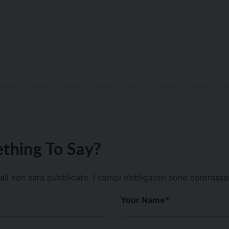
thing To Say?
mail non sarà pubblicato.
I campi obbligatori sono contrass
Your Name
*