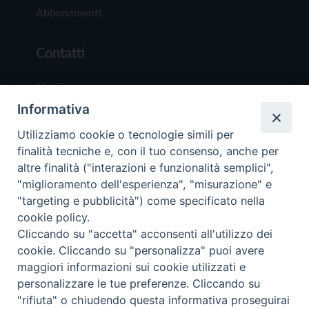
Abbonamenti
Contatti
Chi Siamo
Informativa
Redazione
Scrivici
Utilizziamo cookie o tecnologie simili per
finalità tecniche e, con il tuo consenso, anche per
altre finalità ("interazioni e funzionalità semplici",
"miglioramento dell'esperienza", "misurazione" e
"targeting e pubblicità") come specificato nella
cookie policy.
Copyright © 2019 - Tutti i diritti riservati - Vit
Cliccando su "accetta" acconsenti all'utilizzo dei
Trentina Editrice
cookie. Cliccando su "personalizza" puoi avere
maggiori informazioni sui cookie utilizzati e
Privacy Policy
personalizzare le tue preferenze. Cliccando su
Torna all'inizi
"rifiuta" o chiudendo questa informativa proseguirai