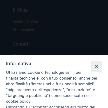
E-Shop
Vendita Online
Abbonamenti
Contatti
Chi Siamo
Informativa
Redazione
Scrivici
Utilizziamo cookie o tecnologie simili per
finalità tecniche e, con il tuo consenso, anche per
altre finalità ("interazioni e funzionalità semplici",
"miglioramento dell'esperienza", "misurazione" e
"targeting e pubblicità") come specificato nella
cookie policy.
Copyright © 2019 - Tutti i diritti riservati - Vit
Cliccando su "accetta" acconsenti all'utilizzo dei