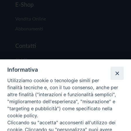
E-Shop
Vendita Online
Abbonamenti
Contatti
Chi Siamo
Informativa
Redazione
Scrivici
Utilizziamo cookie o tecnologie simili per
finalità tecniche e, con il tuo consenso, anche per
altre finalità ("interazioni e funzionalità semplici",
"miglioramento dell'esperienza", "misurazione" e
"targeting e pubblicità") come specificato nella
cookie policy.
Copyright © 2019 - Tutti i diritti riservati - Vit
Cliccando su "accetta" acconsenti all'utilizzo dei
Trentina Editrice
cookie. Cliccando su "personalizza" puoi avere