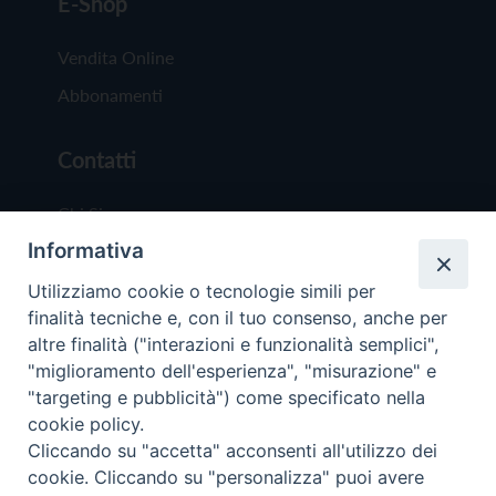
E-Shop
Vendita Online
Abbonamenti
Contatti
Chi Siamo
Informativa
Redazione
Scrivici
Utilizziamo cookie o tecnologie simili per
finalità tecniche e, con il tuo consenso, anche per
altre finalità ("interazioni e funzionalità semplici",
"miglioramento dell'esperienza", "misurazione" e
"targeting e pubblicità") come specificato nella
cookie policy.
Copyright © 2019 - Tutti i diritti riservati - Vit
Cliccando su "accetta" acconsenti all'utilizzo dei
Trentina Editrice
cookie. Cliccando su "personalizza" puoi avere