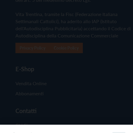
Vita Trentina, tramite la Fisc (Federazione Italiana
Settimanali Cattolici), ha aderito allo IAP (Istituto
dell'Autodisciplina Pubblicitaria) accettando il Codice di
Autodisciplina della Comunicazione Commerciale
Privacy Policy
Cookie Policy
E-Shop
Vendita Online
Abbonamenti
Contatti
Chi Siamo