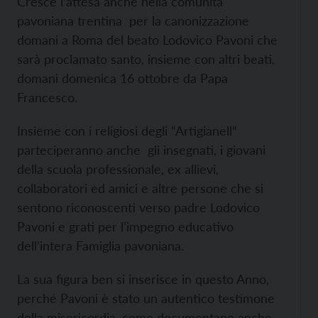
Cresce l’attesa anche nella comunità
pavoniana trentina per la canonizzazione
domani a Roma del beato Lodovico Pavoni che
sarà proclamato santo, insieme con altri beati,
domani domenica 16 ottobre da Papa
Francesco.
Insieme con i religiosi degli “Artigianell”
parteciperanno anche gli insegnati, i giovani
della scuola professionale, ex allievi,
collaboratori ed amici e altre persone che si
sentono riconoscenti verso padre Lodovico
Pavoni e grati per l’impegno educativo
dell’intera Famiglia pavoniana.
La sua figura ben si inserisce in questo Anno,
perché Pavoni è stato un autentico testimone
della misericordia, come documentano anche