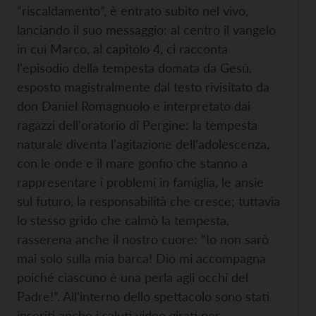
“riscaldamento”, è entrato subito nel vivo,
lanciando il suo messaggio: al centro il vangelo
in cui Marco, al capitolo 4, ci racconta
l'episodio della tempesta domata da Gesù,
esposto
magistralmente dal testo rivisitato da
don Daniel Romagnuolo e interpretato dai
ragazzi dell'oratorio di Pergine: la tempesta
naturale diventa l'agitazione dell'adolescenza,
con le onde e il mare gonfio che stanno a
rappresentare i problemi in famiglia, le ansie
sul futuro, la responsabilità che cresce; tuttavia
lo stesso grido che calmò la tempesta,
rasserena anche il nostro cuore: “Io non sarò
mai solo sulla mia barca! Dio mi accompagna
poiché ciascuno è una perla agli occhi del
Padre!”.
All'interno dello spettacolo sono stati
inseriti anche i saluti video girati per