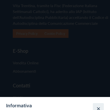
Vita Trentina, tramite la Fisc (Federazione Italiana
Settimanali Cattolici), ha aderito allo IAP (Istituto
dell'Autodisciplina Pubblicitaria) accettando il Codice di
Autodisciplina della Comunicazione Commerciale
Privacy Policy
Cookie Policy
E-Shop
Vendita Online
Abbonamenti
Contatti
Chi Siamo
Informativa
Redazione