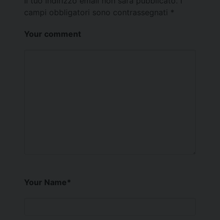
Il tuo indirizzo email non sarà pubblicato.
I
campi obbligatori sono contrassegnati
*
Your comment
Your Name
*