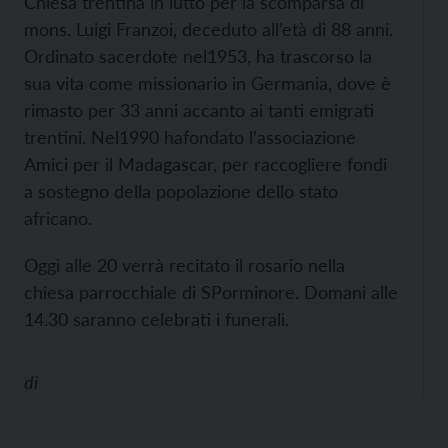
Chiesa trentina in lutto per la scomparsa di
mons. Luigi Franzoi, deceduto all’età di 88 anni.
Ordinato sacerdote nel1953, ha trascorso la
sua vita come missionario in Germania, dove è
rimasto per 33 anni accanto ai tanti emigrati
trentini. Nel1990 hafondato l’associazione
Amici per il Madagascar, per raccogliere fondi
a sostegno della popolazione dello stato
africano.
Oggi alle 20 verrà recitato il rosario nella
chiesa parrocchiale di SPorminore. Domani alle
14.30 saranno celebrati i funerali.
di