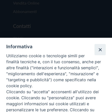
Vendita Online
Abbonamenti
Contatti
Chi Siamo
Informativa
Redazione
Scrivici
Utilizziamo cookie o tecnologie simili per
finalità tecniche e, con il tuo consenso, anche per
altre finalità ("interazioni e funzionalità semplici",
"miglioramento dell'esperienza", "misurazione" e
"targeting e pubblicità") come specificato nella
cookie policy.
Copyright © 2019 - Tutti i diritti riservati - Vit
Cliccando su "accetta" acconsenti all'utilizzo dei
Trentina Editrice
cookie. Cliccando su "personalizza" puoi avere
maggiori informazioni sui cookie utilizzati e
Privacy Policy
personalizzare le tue preferenze. Cliccando su