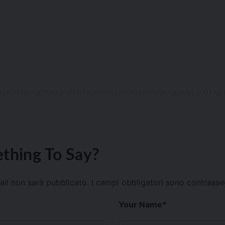
thing To Say?
mail non sarà pubblicato.
I campi obbligatori sono contrass
Your Name
*