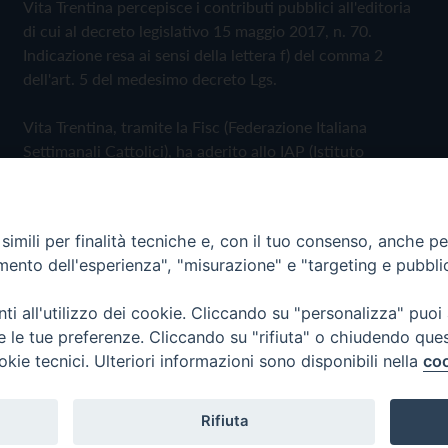
Vita Trentina percepisce i contributi pubblici all'editoria
di cui al decreto legislativo 15 maggio 2017, n. 70.
Indicazione resa ai sensi della lettera f) del comma 2
dell'art. 5 del medesimo decreto Lgs.
Vita Trentina, tramite la Fisc (Federazione Italiana
Settimanali Cattolici), ha aderito allo IAP (Istituto
dell'Autodisciplina Pubblicitaria) accettando il Codice di
Autodisciplina della Comunicazione Commerciale
imili per finalità tecniche e, con il tuo consenso, anche per 
Privacy Policy
Cookie Policy
amento dell'esperienza", "misurazione" e "targeting e pubbli
i all'utilizzo dei cookie. Cliccando su "personalizza" puoi
 Trentina Editrice
re le tue preferenze. Cliccando su "rifiuta" o chiudendo que
okie tecnici. Ulteriori informazioni sono disponibili nella
coo
Rifiuta