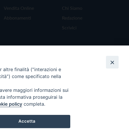
Vendita Online
Chi Siamo
Abbonamenti
Redazione
Scrivici
altre finalità ("interazioni e
cità") come specificato nella
 avere maggiori informazioni sui
sta informativa proseguirai la
kie policy
completa.
Torna all'inizio
Accetta