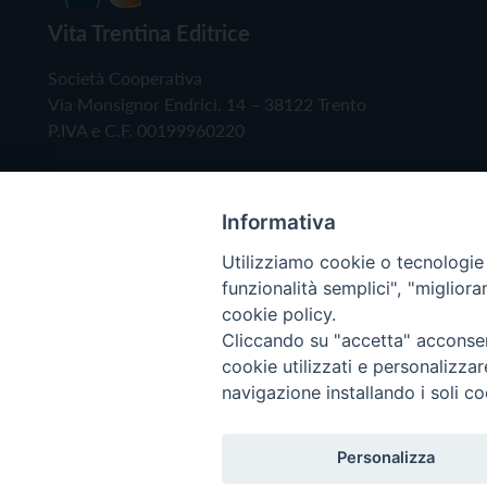
Vita Trentina Editrice
Società Cooperativa
Via Monsignor Endrici, 14 – 38122 Trento
P.IVA e C.F. 00199960220
Informativa
Utilizziamo cookie o tecnologie s
funzionalità semplici", "miglior
cookie policy.
Cliccando su "accetta" acconsent
Copyright © 2019 - Tutti i diritti riservati - Vita
cookie utilizzati e personalizza
navigazione installando i soli co
Privacy Policy
Personalizza