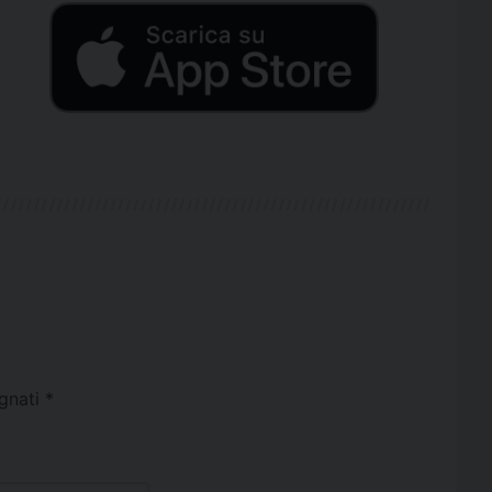
egnati
*