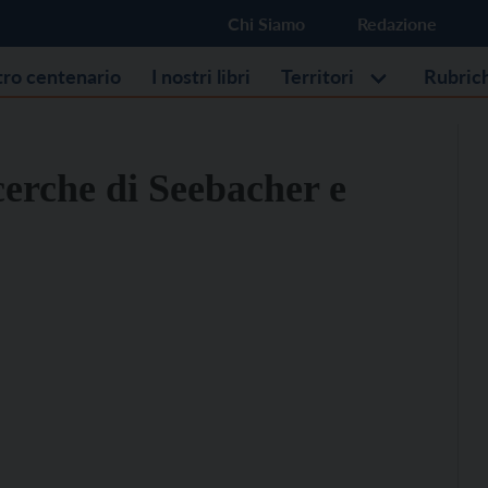
Chi Siamo
Redazione
stro centenario
I nostri libri
Territori
Rubric
icerche di Seebacher e