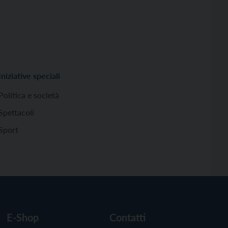
Iniziative speciali
Politica e società
Spettacoli
Sport
E-Shop
Contatti