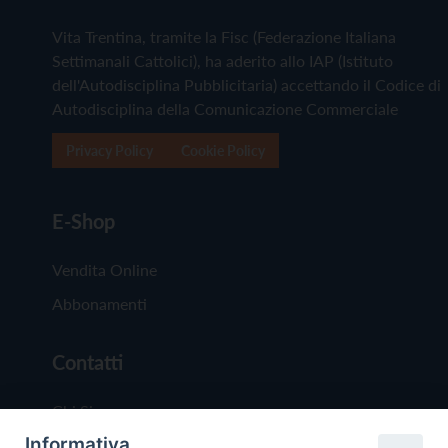
Vita Trentina, tramite la Fisc (Federazione Italiana
Settimanali Cattolici), ha aderito allo IAP (Istituto
dell'Autodisciplina Pubblicitaria) accettando il Codice di
Autodisciplina della Comunicazione Commerciale
Privacy Policy
Cookie Policy
E-Shop
Vendita Online
Abbonamenti
Contatti
Chi Siamo
Informativa
Redazione