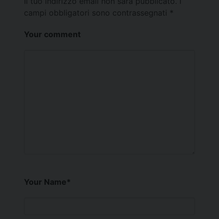
Il tuo indirizzo email non sarà pubblicato.
I
campi obbligatori sono contrassegnati
*
Your comment
Your Name
*