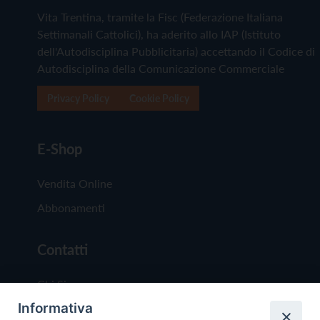
Vita Trentina, tramite la Fisc (Federazione Italiana
Settimanali Cattolici), ha aderito allo IAP (Istituto
dell'Autodisciplina Pubblicitaria) accettando il Codice di
Autodisciplina della Comunicazione Commerciale
Privacy Policy
Cookie Policy
E-Shop
Vendita Online
Abbonamenti
Contatti
Chi Siamo
Informativa
Redazione