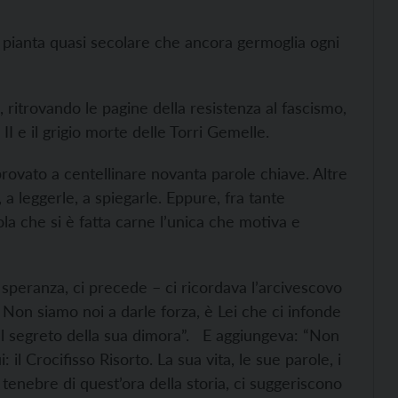
 pianta quasi secolare che ancora germoglia ogni
 ritrovando le pagine della resistenza al fascismo,
o II e il grigio morte delle Torri Gemelle.
ovato a centellinare novanta parole chiave. Altre
 a leggerle, a spiegarle. Eppure, fra tante
ola che si è fatta carne l’unica che motiva e
 speranza, ci precede – ci ricordava l’arcivescovo
Non siamo noi a darle forza, è Lei che ci infonde
“nel segreto della sua dimora”. E aggiungeva: “Non
il Crocifisso Risorto. La sua vita, le sue parole, i
 tenebre di quest’ora della storia, ci suggeriscono