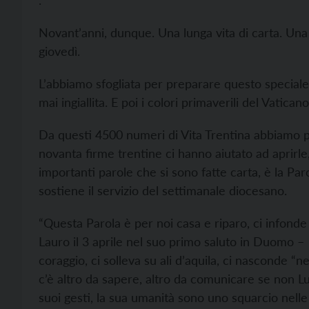
.
Novant’anni, dunque. Una lunga vita di carta. Una
giovedì.
L’abbiamo sfogliata per preparare questo speciale,
mai ingiallita. E poi i colori primaverili del Vatican
Da questi 4500 numeri di Vita Trentina abbiamo pr
novanta firme trentine ci hanno aiutato ad aprirle,
importanti parole che si sono fatte carta, è la Par
sostiene il servizio del settimanale diocesano.
“Questa Parola è per noi casa e riparo, ci infonde
Lauro il 3 aprile nel suo primo saluto in Duomo – 
coraggio, ci solleva su ali d’aquila, ci nasconde 
c’è altro da sapere, altro da comunicare se non Lui: 
suoi gesti, la sua umanità sono uno squarcio nelle