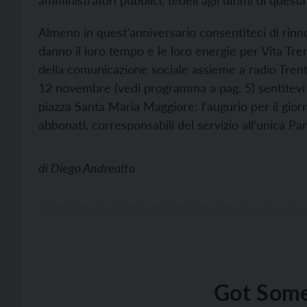
amministratori pubblici, fedeli agli ultimi di questa
Almeno in quest’anniversario consentiteci di rinn
danno il loro tempo e le loro energie per Vita Tr
della comunicazione sociale assieme a radio Trentino
12 novembre (vedi programma a pag. 5) sentitevi i
piazza Santa Maria Maggiore: l’augurio per il giorn
abbonati, corresponsabili del servizio all’unica Par
di
Diego Andreatta
Got Some