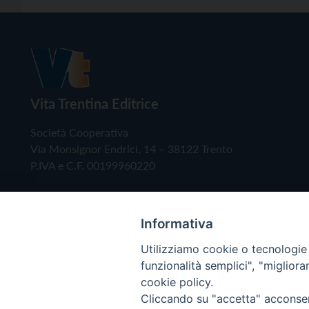
Vita Trentina Editrice
Società Cooperativa
Via Monsignor Endrici, 14 – 38122 Trento
P.IVA e C.F. 00199960220
Informativa
Utilizziamo cookie o tecnologie s
funzionalità semplici", "miglior
cookie policy.
Cliccando su "accetta" acconsent