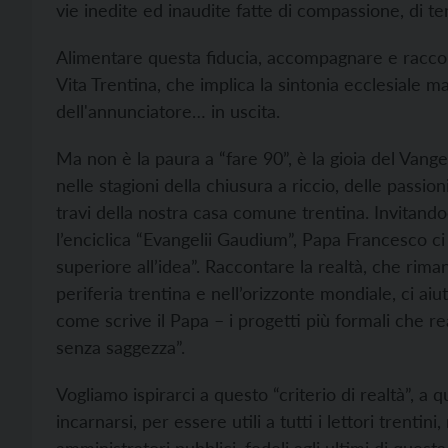
vie inedite ed inaudite fatte di compassione, di te
Alimentare questa fiducia, accompagnare e raccon
Vita Trentina, che implica la sintonia ecclesiale ma
dell'annunciatore… in uscita.
Ma non è la paura a “fare 90”, è la gioia del Van
nelle stagioni della chiusura a riccio, delle passio
travi della nostra casa comune trentina. Invitand
l’enciclica “Evangelii Gaudium”, Papa Francesco ci r
superiore all’idea”. Raccontare la realtà, che rima
periferia trentina e nell’orizzonte mondiale, ci aiu
come scrive il Papa – i progetti più formali che real
senza saggezza”.
Vogliamo ispirarci a questo “criterio di realtà”, a
incarnarsi, per essere utili a tutti i lettori trentini,