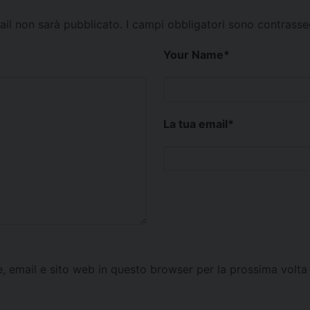
mail non sarà pubblicato.
I campi obbligatori sono contrass
Your Name
*
La tua email
*
e, email e sito web in questo browser per la prossima vol