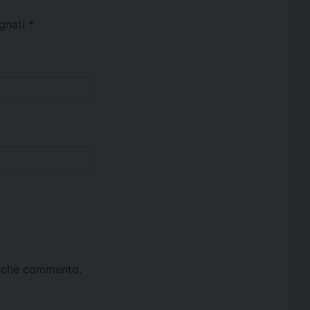
egnati
*
ta che commento.