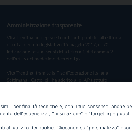
Amministrazione trasparente
Vita Trentina percepisce i contributi pubblici all'editoria
di cui al decreto legislativo 15 maggio 2017, n. 70.
Indicazione resa ai sensi della lettera f) del comma 2
dell'art. 5 del medesimo decreto Lgs.
Vita Trentina, tramite la Fisc (Federazione Italiana
Settimanali Cattolici), ha aderito allo IAP (Istituto
dell'Autodisciplina Pubblicitaria) accettando il Codice di
Autodisciplina della Comunicazione Commerciale
imili per finalità tecniche e, con il tuo consenso, anche per 
Privacy Policy
Cookie Policy
amento dell'esperienza", "misurazione" e "targeting e pubbli
i all'utilizzo dei cookie. Cliccando su "personalizza" puoi