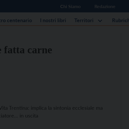
Chi Siamo
Redazione
stro centenario
I nostri libri
Territori
Rubric
è fatta carne
ita Trentina: implica la sintonia ecclesiale ma
ciatore… in uscita