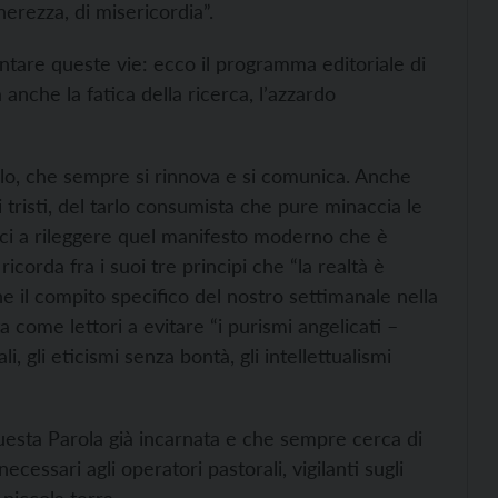
nerezza, di misericordia”.
tare queste vie: ecco il programma editoriale di
 anche la fatica della ricerca, l’azzardo
gelo, che sempre si rinnova e si comunica. Anche
ni tristi, del tarlo consumista che pure minaccia le
oci a rileggere quel manifesto moderno che è
icorda fra i suoi tre principi che “la realtà è
ne il compito specifico del nostro settimanale nella
ta come lettori a evitare “i purismi angelicati –
i, gli eticismi senza bontà, gli intellettualismi
 questa Parola già incarnata e che sempre cerca di
 necessari agli operatori pastorali, vigilanti sugli