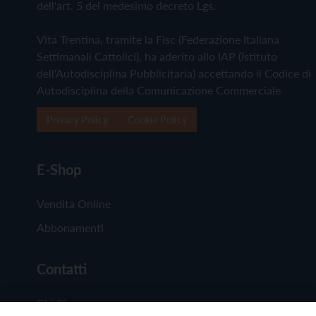
dell'art. 5 del medesimo decreto Lgs.
Vita Trentina, tramite la Fisc (Federazione Italiana
Settimanali Cattolici), ha aderito allo IAP (Istituto
dell'Autodisciplina Pubblicitaria) accettando il Codice di
Autodisciplina della Comunicazione Commerciale
Privacy Policy
Cookie Policy
E-Shop
Vendita Online
Abbonamenti
Contatti
Chi Siamo