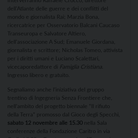
Interverranno Raffaele Crocco, direttore
dell'Atlante delle guerre e dei conflitti del
mondo e giornalista Rai; Marzia Bona,
ricercatrice per Osservatorio Balcani Caucaso
Transeuropa e Salvatore Altiero,
dell'associazione A Sud; Emanuele Giordana,
giornalista e scrittore; Nicholas Tomeo, attivista
per i diritti umani e Luciano Scalettari,
vicecaporedattore di
Famiglia Cristiana
.
Ingresso libero e gratuito.
Segnaliamo anche l’iniziativa del gruppo
trentino di Ingegneria Senza Frontiere che,
nell’ambito del progetto biennale “Il rifiuto
della Terra” promosso dal Gioco degli Specchi,
s
abato 12 novembre alle 15.30
nella Sala
conferenze della Fondazione Caritro in via