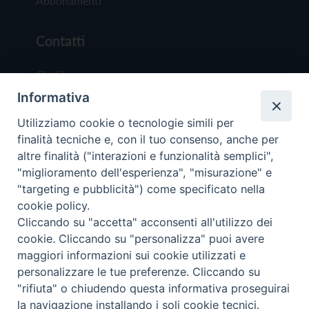
Abbonamenti
Contatti
Chi Siamo
Informativa
Redazione
Scrivici
Utilizziamo cookie o tecnologie simili per
finalità tecniche e, con il tuo consenso, anche per
altre finalità ("interazioni e funzionalità semplici",
"miglioramento dell'esperienza", "misurazione" e
"targeting e pubblicità") come specificato nella
cookie policy.
Copyright © 2019 - Tutti i diritti riservati - Vit
Cliccando su "accetta" acconsenti all'utilizzo dei
Trentina Editrice
cookie. Cliccando su "personalizza" puoi avere
maggiori informazioni sui cookie utilizzati e
Privacy Policy
personalizzare le tue preferenze. Cliccando su
Torna all'inizi
"rifiuta" o chiudendo questa informativa proseguirai
la navigazione installando i soli cookie tecnici.