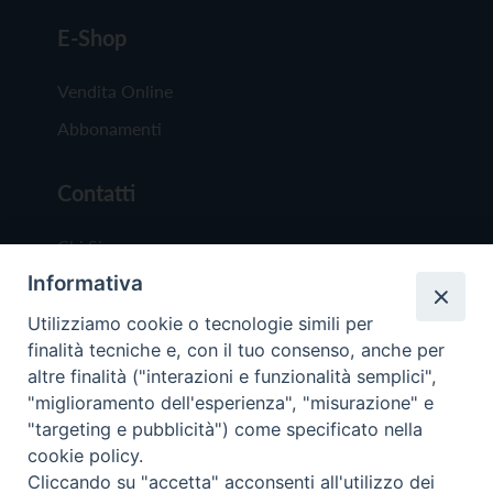
E-Shop
Vendita Online
Abbonamenti
Contatti
Chi Siamo
Informativa
Redazione
Scrivici
Utilizziamo cookie o tecnologie simili per
finalità tecniche e, con il tuo consenso, anche per
altre finalità ("interazioni e funzionalità semplici",
"miglioramento dell'esperienza", "misurazione" e
"targeting e pubblicità") come specificato nella
cookie policy.
Copyright © 2019 - Tutti i diritti riservati - Vit
Cliccando su "accetta" acconsenti all'utilizzo dei