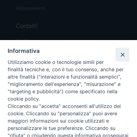
Abbonamenti
Contatti
Chi Siamo
Informativa
Redazione
Scrivici
Utilizziamo cookie o tecnologie simili per
finalità tecniche e, con il tuo consenso, anche per
altre finalità ("interazioni e funzionalità semplici",
"miglioramento dell'esperienza", "misurazione" e
"targeting e pubblicità") come specificato nella
cookie policy.
Copyright © 2019 - Tutti i diritti riservati - Vit
Cliccando su "accetta" acconsenti all'utilizzo dei
Trentina Editrice
cookie. Cliccando su "personalizza" puoi avere
maggiori informazioni sui cookie utilizzati e
Privacy Policy
personalizzare le tue preferenze. Cliccando su
Torna all'inizi
"rifiuta" o chiudendo questa informativa proseguirai