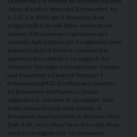
L’autostrada e la ferrovia del Brennero saranno
chiuse al traffico, domenica 20 novembre, fra
le 7.15 e le 10.45, per il disinnesco di un
ordigno bellico da mille libbre rinvenuto nel
comune di Bressanone. L’operazione sarà
condotta dagli artificieri del 2 reggimento genio
guastatori alpini di Trento e comporterà lo
sgombero dei residenti in un raggio di due
chilometri. Una volta reso inoffensivo, l’ordigno
sarà trasportato a Campo di Trens per il
brillamento.
Sull’A22, il traffico sarà interrotto
tra Bressanone-Val Pusteria e Chiusa-
Valgardena in entrambe le carreggiate. Sarà
inoltre chiusa l’entrata della stazione di
Bressanone zona industriale in direzione Nord.
Dalle 6.30, verrà chiusa l’area di servizio Plose
ovest in carreggiata Sud. La circolazione