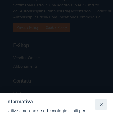
Settimanali Cattolici), ha aderito allo IAP (Istituto
dell'Autodisciplina Pubblicitaria) accettando il Codice di
Autodisciplina della Comunicazione Commerciale
Privacy Policy
Cookie Policy
E-Shop
Vendita Online
Abbonamenti
Contatti
Chi Siamo
Informativa
Redazione
Scrivici
Utilizziamo cookie o tecnologie simili per