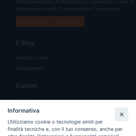
dell'Autodisciplina Pubblicitaria) accettando il Codice di
Autodisciplina della Comunicazione Commerciale
Privacy Policy
Cookie Policy
E-Shop
Vendita Online
Abbonamenti
Contatti
Chi Siamo
Informativa
Redazione
Scrivici
Utilizziamo cookie o tecnologie simili per
finalità tecniche e, con il tuo consenso, anche per