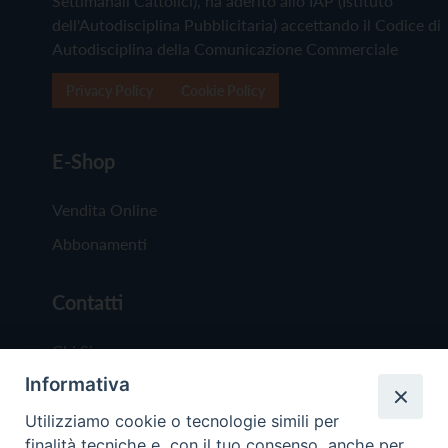
Settimanali Cattolici), ha aderito allo IAP (Istituto
dell'Autodisciplina Pubblicitaria) accettando il Codice di
Autodisciplina della Comunicazione Commerciale
Privacy Policy
Cookie Policy
E-Shop
Vendita Online
Abbonamenti
Contatti
Chi Siamo
Informativa
Redazione
Scrivici
Utilizziamo cookie o tecnologie simili per
finalità tecniche e, con il tuo consenso, anche per