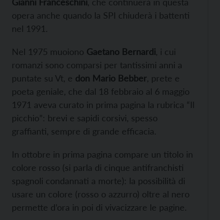
Gianni Franceschini
, che continuerà in questa
opera anche quando la SPI chiuderà i battenti
nel 1991.
Nel 1975 muoiono
Gaetano Bernardi
, i cui
romanzi sono comparsi per tantissimi anni a
puntate su Vt, e
don
Mario Bebber
, prete e
poeta geniale, che dal 18 febbraio al 6 maggio
1971 aveva curato in prima pagina la rubrica “Il
picchio”: brevi e sapidi corsivi, spesso
graffianti, sempre di grande efficacia.
In ottobre in prima pagina compare un titolo in
colore rosso (si parla di cinque antifranchisti
spagnoli condannati a morte): la possibilità di
usare un colore (rosso o azzurro) oltre al nero
permette d’ora in poi di vivacizzare le pagine.