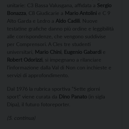
unitarie: C3 Bassa Valusgana, affidata a
Sergio
Bonazza
, C8 Giudicarie a
Mario Antolini
e C 9
Alto Garda e Ledro a
Aldo Cadili
. Nuove
testatine grafiche danno più ordine e leggibilità
alle corrispondenze, che vengono suddivise
per Comprensori. A Cles tre studenti
universitari,
Mario Chini
,
Eugenio Gabardi
e
Robert Odorizzi
, si impegnano a rilanciare
l’informazione dalla Val di Non con inchieste e
servizi di approfondimento.
Dal 1976 la rubrica sportiva “Sette giorni
sport” viene curata da
Dino Panato
(in sigla
Dipa), il futuro fotoreporter.
(
5
.
c
ontinua)