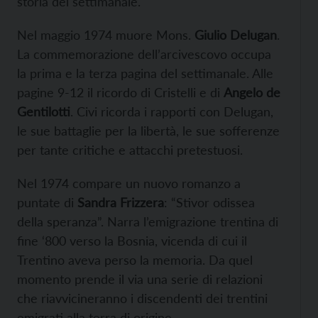
storia del settimanale.
Nel maggio 1974 muore Mons.
Giulio Delugan
.
La commemorazione dell’arcivescovo occupa
la prima e la terza pagina del settimanale. Alle
pagine 9-12 il ricordo di Cristelli e di
Angelo de
Gentilotti
. Civi ricorda i rapporti con Delugan,
le sue battaglie per la libertà, le sue sofferenze
per tante critiche e attacchi pretestuosi.
Nel 1974 compare un nuovo romanzo a
puntate di
Sandra Frizzera
: “Stivor odissea
della speranza”. Narra l’emigrazione trentina di
fine ‘800 verso la Bosnia, vicenda di cui il
Trentino aveva perso la memoria. Da quel
momento prende il via una serie di relazioni
che riavvicineranno i discendenti dei trentini
emigrati alla terra di origine.