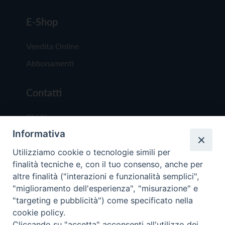
E-Shop
Vendita Online
Abbonamenti
Contatti
Chi Siamo
Informativa
Redazione
Scrivici
Utilizziamo cookie o tecnologie simili per
finalità tecniche e, con il tuo consenso, anche per
altre finalità ("interazioni e funzionalità semplici",
"miglioramento dell'esperienza", "misurazione" e
"targeting e pubblicità") come specificato nella
cookie policy.
Copyright © 2019 - Tutti i diritti riservati - Vit
Cliccando su "accetta" acconsenti all'utilizzo dei