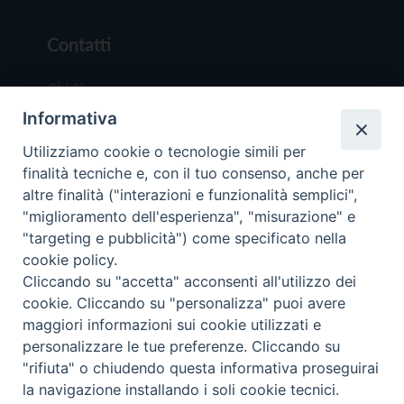
Contatti
Chi Siamo
Informativa
Redazione
Scrivici
Utilizziamo cookie o tecnologie simili per
finalità tecniche e, con il tuo consenso, anche per
altre finalità ("interazioni e funzionalità semplici",
"miglioramento dell'esperienza", "misurazione" e
"targeting e pubblicità") come specificato nella
cookie policy.
Copyright © 2019 - Tutti i diritti riservati - Vit
Cliccando su "accetta" acconsenti all'utilizzo dei
Trentina Editrice
cookie. Cliccando su "personalizza" puoi avere
maggiori informazioni sui cookie utilizzati e
Privacy Policy
personalizzare le tue preferenze. Cliccando su
Torna all'inizi
"rifiuta" o chiudendo questa informativa proseguirai
la navigazione installando i soli cookie tecnici.