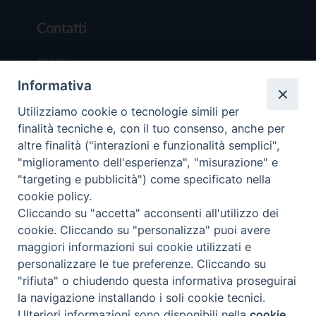
Contatti
Chi Siamo
Informativa
Redazione
Scrivici
Utilizziamo cookie o tecnologie simili per
finalità tecniche e, con il tuo consenso, anche per
altre finalità ("interazioni e funzionalità semplici",
"miglioramento dell'esperienza", "misurazione" e
"targeting e pubblicità") come specificato nella
cookie policy.
Copyright © 2019 - Tutti i diritti riservati - Vit
Cliccando su "accetta" acconsenti all'utilizzo dei
Trentina Editrice
cookie. Cliccando su "personalizza" puoi avere
maggiori informazioni sui cookie utilizzati e
Privacy Policy
personalizzare le tue preferenze. Cliccando su
Torna all'inizi
"rifiuta" o chiudendo questa informativa proseguirai
la navigazione installando i soli cookie tecnici.
Ulteriori informazioni sono disponibili nella
cookie