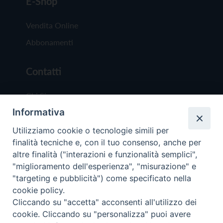
E-Shop
Vendita Online
Abbonamenti
Contatti
Chi Siamo
Informativa
Redazione
Scrivici
Utilizziamo cookie o tecnologie simili per
finalità tecniche e, con il tuo consenso, anche per
altre finalità ("interazioni e funzionalità semplici",
"miglioramento dell'esperienza", "misurazione" e
"targeting e pubblicità") come specificato nella
cookie policy.
Copyright © 2019 - Tutti i diritti riservati - Vit
Cliccando su "accetta" acconsenti all'utilizzo dei
Trentina Editrice
cookie. Cliccando su "personalizza" puoi avere