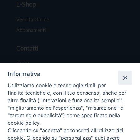
E-Shop
Vendita Online
Abbonamenti
Contatti
Chi Siamo
Informativa
Redazione
Scrivici
Utilizziamo cookie o tecnologie simili per
finalità tecniche e, con il tuo consenso, anche per
altre finalità ("interazioni e funzionalità semplici",
"miglioramento dell'esperienza", "misurazione" e
"targeting e pubblicità") come specificato nella
cookie policy.
Copyright © 2019 - Tutti i diritti riservati - Vit
Cliccando su "accetta" acconsenti all'utilizzo dei
Trentina Editrice
cookie. Cliccando su "personalizza" puoi avere