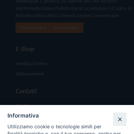
Settimanali Cattolici), ha aderito allo IAP (Istituto
dell'Autodisciplina Pubblicitaria) accettando il Codice di
Autodisciplina della Comunicazione Commerciale
Privacy Policy
Cookie Policy
E-Shop
Vendita Online
Abbonamenti
Contatti
Chi Siamo
Informativa
Redazione
Scrivici
Utilizziamo cookie o tecnologie simili per
finalità tecniche e, con il tuo consenso, anche per