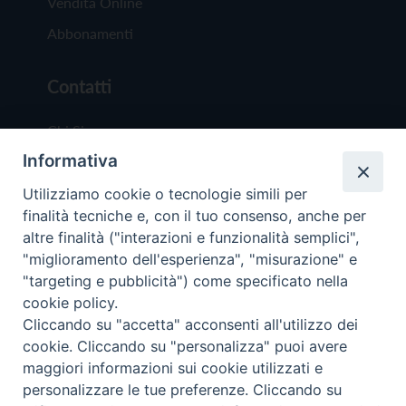
Vendita Online
Abbonamenti
Contatti
Chi Siamo
Informativa
Redazione
Scrivici
Utilizziamo cookie o tecnologie simili per
finalità tecniche e, con il tuo consenso, anche per
altre finalità ("interazioni e funzionalità semplici",
"miglioramento dell'esperienza", "misurazione" e
"targeting e pubblicità") come specificato nella
cookie policy.
Copyright © 2019 - Tutti i diritti riservati - Vit
Cliccando su "accetta" acconsenti all'utilizzo dei
Trentina Editrice
cookie. Cliccando su "personalizza" puoi avere
maggiori informazioni sui cookie utilizzati e
Privacy Policy
personalizzare le tue preferenze. Cliccando su
Torna all'inizi