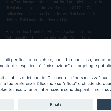
Vita Trentina percepisce i contributi pubblici all'editoria
di cui al decreto legislativo 15 maggio 2017, n. 70.
Indicazione resa ai sensi della lettera f) del comma 2
dell'art. 5 del medesimo decreto Lgs.
Vita Trentina, tramite la Fisc (Federazione Italiana
Settimanali Cattolici), ha aderito allo IAP (Istituto
dell'Autodisciplina Pubblicitaria) accettando il Codice di
Autodisciplina della Comunicazione Commerciale
imili per finalità tecniche e, con il tuo consenso, anche per 
Privacy Policy
Cookie Policy
amento dell'esperienza", "misurazione" e "targeting e pubbli
i all'utilizzo dei cookie. Cliccando su "personalizza" puoi
 Trentina Editrice
re le tue preferenze. Cliccando su "rifiuta" o chiudendo que
okie tecnici. Ulteriori informazioni sono disponibili nella
coo
Rifiuta