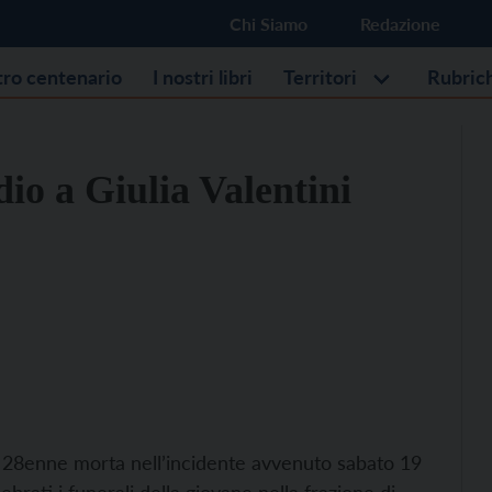
Chi Siamo
Redazione
stro centenario
I nostri libri
Territori
Rubric
dio a Giulia Valentini
 la 28enne morta nell’incidente avvenuto sabato 19