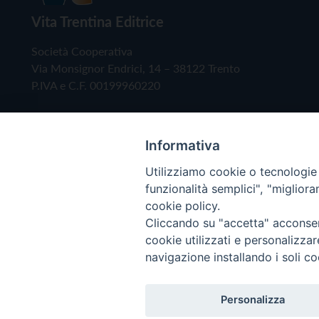
Vita Trentina Editrice
Società Cooperativa
Via Monsignor Endrici, 14 – 38122 Trento
P.IVA e C.F. 00199960220
Informativa
Utilizziamo cookie o tecnologie s
funzionalità semplici", "miglior
cookie policy.
Cliccando su "accetta" acconsent
Copyright © 2019 - Tutti i diritti riservati - Vita
cookie utilizzati e personalizza
navigazione installando i soli co
Privacy Policy
Personalizza