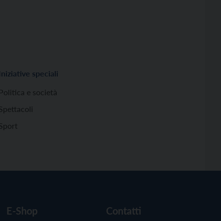
Iniziative speciali
Politica e società
Spettacoli
Sport
E-Shop
Contatti