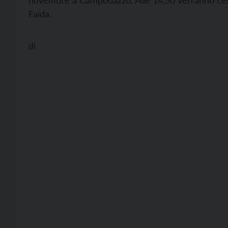
novembre a Campodazzo. Alle 14,30 verranno celebr
Faida.
di