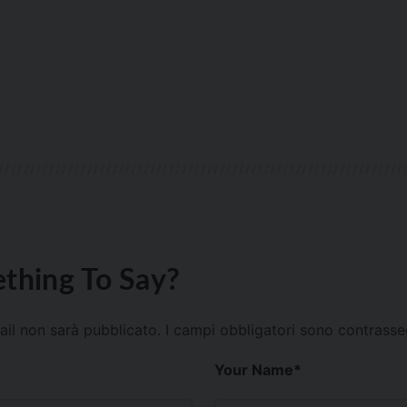
thing To Say?
mail non sarà pubblicato.
I campi obbligatori sono contrass
Your Name
*