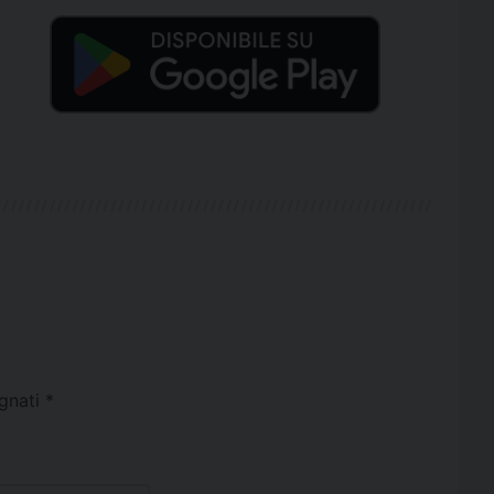
egnati
*