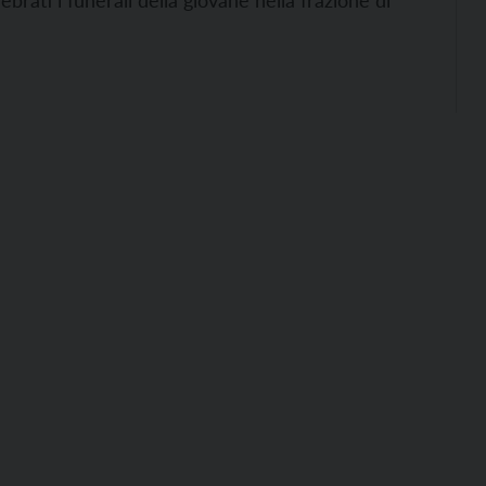
ati i funerali della giovane nella frazione di