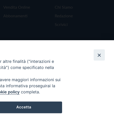
Vendita Online
Chi Siamo
Abbonamenti
Redazione
Scrivici
altre finalità ("interazioni e
cità") come specificato nella
 avere maggiori informazioni sui
sta informativa proseguirai la
kie policy
completa.
Torna all'inizio
Accetta