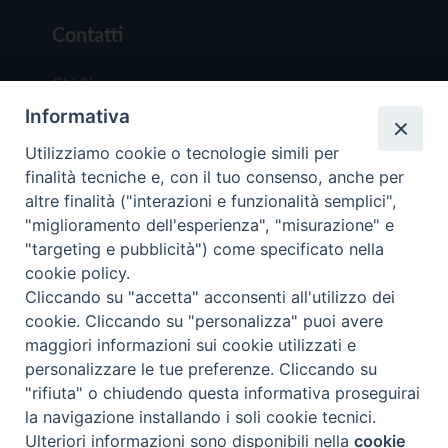
Contatti
Chi Siamo
Informativa
Redazione
Scrivici
Utilizziamo cookie o tecnologie simili per
finalità tecniche e, con il tuo consenso, anche per
altre finalità ("interazioni e funzionalità semplici",
"miglioramento dell'esperienza", "misurazione" e
"targeting e pubblicità") come specificato nella
cookie policy.
Copyright © 2019 - Tutti i diritti riservati - Vit
Cliccando su "accetta" acconsenti all'utilizzo dei
Trentina Editrice
cookie. Cliccando su "personalizza" puoi avere
maggiori informazioni sui cookie utilizzati e
Privacy Policy
personalizzare le tue preferenze. Cliccando su
Torna all'inizi
"rifiuta" o chiudendo questa informativa proseguirai
la navigazione installando i soli cookie tecnici.
Ulteriori informazioni sono disponibili nella
cookie
Preferenze Cookie