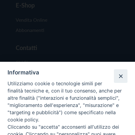
E-Shop
Vendita Online
Abbonamenti
Contatti
Chi Siamo
Informativa
Redazione
Scrivici
Utilizziamo cookie o tecnologie simili per
finalità tecniche e, con il tuo consenso, anche per
altre finalità ("interazioni e funzionalità semplici",
"miglioramento dell'esperienza", "misurazione" e
"targeting e pubblicità") come specificato nella
cookie policy.
Copyright © 2019 - Tutti i diritti riservati - Vit
Cliccando su "accetta" acconsenti all'utilizzo dei
Trentina Editrice
cookie. Cliccando su "personalizza" puoi avere