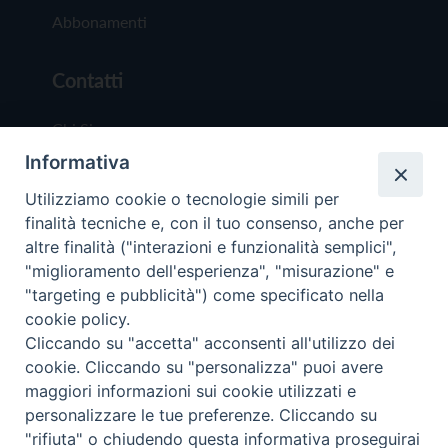
Abbonamenti
Contatti
Chi Siamo
Informativa
Redazione
Scrivici
Utilizziamo cookie o tecnologie simili per
finalità tecniche e, con il tuo consenso, anche per
altre finalità ("interazioni e funzionalità semplici",
"miglioramento dell'esperienza", "misurazione" e
"targeting e pubblicità") come specificato nella
cookie policy.
Copyright © 2019 - Tutti i diritti riservati - Vit
Cliccando su "accetta" acconsenti all'utilizzo dei
Trentina Editrice
cookie. Cliccando su "personalizza" puoi avere
maggiori informazioni sui cookie utilizzati e
Privacy Policy
personalizzare le tue preferenze. Cliccando su
Torna all'inizi
"rifiuta" o chiudendo questa informativa proseguirai